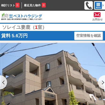
0
0
検討リスト
最近見た物件
お問合せ
ソレイユ妻鹿（
1
室）
賃料
5.6万円
空室情報を確認