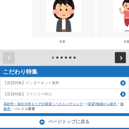
大谷
大
前
こだわり特集
【賃貸特集】インターネット無料
【賃貸特集】ファミリー向け
高砂市・加古川市エリアの賃貸｜ベストハウジング
>
(賃貸)地域から探す
>
姫
路市
>
ソレイユ妻鹿
ページトップに戻る