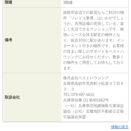
階建
3階建
姫路市近辺での新居ならご好評の物
件「ソレイユ妻鹿」はいかがでしょ
うか。共用設備の充実している、楽
しく生活できるマンションです。根
強いニーズを誇る駅近の物件とな
備考
り、徒歩10分に駅があります。イン
ターネット付きの物件です。お客様
の住まい探しのサポートをベストハ
ウジングにお任せください。数多く
の物件をご用意してお待ちしており
ます。
株式会社ベストハウジング
兵庫県高砂市荒井町小松原４丁目６
３－２
TEL:079-497-5615
取扱会社
兵庫県知事 (1) 第401662号
（一社）兵庫県宅地建物取引業保証
協会（公社）近畿地区不動産公正取
引協議会加盟
情報の見方