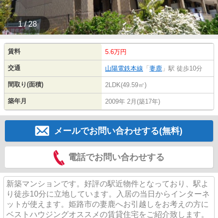
1 / 28
賃料
5.6万円
交通
山陽電鉄本線
「
妻鹿
」駅 徒歩10分
間取り(面積)
2LDK(49.59㎡)
築年月
2009年 2月(築17年)
メールでお問い合わせする(無料)
電話でお問い合わせする
新築マンションです。好評の駅近物件となっており、駅よ
り徒歩10分に立地しています。入居の当日からインターネ
ットが使えます。姫路市の妻鹿へお引越しをお考えの方に
ベストハウジングオススメの賃貸住宅をご紹介致します。