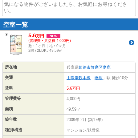
気になる物件がございましたら、お気軽にお尋ねくださ
い。
空室一覧
5.6
万
円
NEW
(管理費・共益費 4,000円)
敷：1ヶ月｜礼：0ヶ月
2階 / 2LDK / 49.59㎡
所在地
兵庫県
姫路市
飾磨区妻鹿
交通
山陽電鉄本線
「
妻鹿
」駅 徒歩10分
賃料
5.6万円
管理費等
4,000円
面積
49.59㎡
築年数
2009年 2月 (築17年)
種別/構造
マンション/鉄骨造