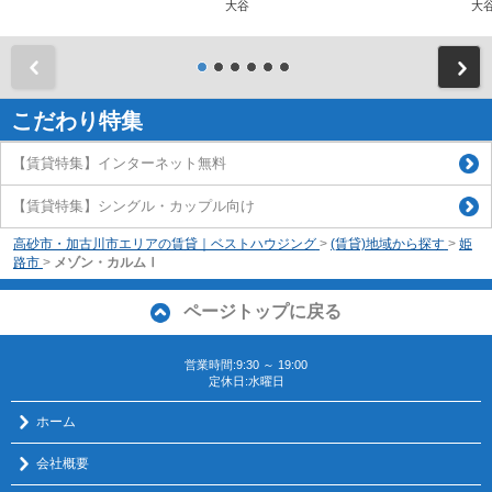
大谷
大
前
こだわり特集
【賃貸特集】インターネット無料
【賃貸特集】シングル・カップル向け
高砂市・加古川市エリアの賃貸｜ベストハウジング
>
(賃貸)地域から探す
>
姫
路市
>
メゾン・カルムⅠ
ページトップに戻る
営業時間:9:30 ～ 19:00
定休日:水曜日
ホーム
会社概要