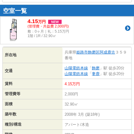
空室一覧
4.15
万
円
NEW
(管理費・共益費 2,000円)
敷：0ヶ月｜礼：5.15万円
1階 / 1R / 32.90㎡
兵庫県
姫路市
飾磨区阿成鹿古
３５９
所在地
番地
山陽電鉄本線
「
飾磨
」駅 徒歩20分
交通
山陽電鉄本線
「
妻鹿
」駅 徒歩20分
賃料
4.15万円
管理費等
2,000円
面積
32.90㎡
築年数
2008年 3月 (築18年)
種別/構造
アパート/木造