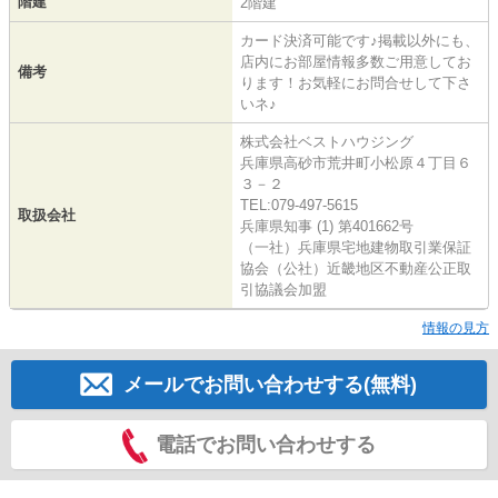
階建
2階建
カード決済可能です♪掲載以外にも、
店内にお部屋情報多数ご用意してお
備考
ります！お気軽にお問合せして下さ
いネ♪
株式会社ベストハウジング
兵庫県高砂市荒井町小松原４丁目６
３－２
TEL:079-497-5615
取扱会社
兵庫県知事 (1) 第401662号
（一社）兵庫県宅地建物取引業保証
協会（公社）近畿地区不動産公正取
引協議会加盟
情報の見方
メールでお問い合わせする(無料)
電話でお問い合わせする