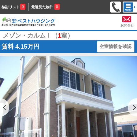
0
0
検討リスト
最近見た物件
お問合せ
メゾン・カルムⅠ（
1
室）
賃料
4.15万円
空室情報を確認