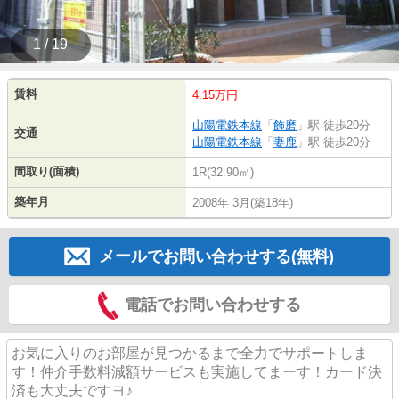
1 / 19
賃料
4.15万円
山陽電鉄本線
「
飾磨
」駅 徒歩20分
交通
山陽電鉄本線
「
妻鹿
」駅 徒歩20分
間取り(面積)
1R(32.90㎡)
築年月
2008年 3月(築18年)
メールでお問い合わせする(無料)
電話でお問い合わせする
お気に入りのお部屋が見つかるまで全力でサポートしま
す！仲介手数料減額サービスも実施してまーす！カード決
済も大丈夫ですヨ♪