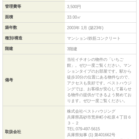
管理費等
3,500円
面積
33.00㎡
築年数
2003年 1月 (築23年)
種別/構造
マンション/鉄筋コンクリート
階建
3階建
当社イチオシの物件の「いちご
館」。ぜひ一度ご覧ください。マン
ションタイプのお部屋です。駅から
徒歩10分の位置にある物件なので、
備考
アクセスも良好です。ベストハウジ
ングでは、お客様が安心して暮らせ
る物件の提供ができるよう努めてお
ります。ぜひ一度ご覧ください。
株式会社ベストハウジング
兵庫県高砂市荒井町小松原４丁目６
３－２
TEL:079-497-5615
取扱会社
兵庫県知事 (1) 第401662号