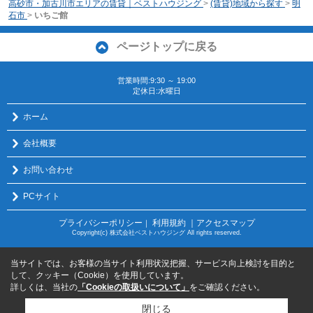
高砂市・加古川市エリアの賃貸｜ベストハウジング
>
(賃貸)地域から探す
>
明
石市
>
いちご館
ページトップに戻る
営業時間:9:30 ～ 19:00
定休日:水曜日
ホーム
会社概要
お問い合わせ
PCサイト
プライバシーポリシー
利用規約
｜アクセスマップ
｜
Copyright(c) 株式会社ベストハウジング All rights reserved.
当サイトでは、お客様の当サイト利用状況把握、サービス向上検討を目的と
して、クッキー（Cookie）を使用しています。
詳しくは、当社の
「Cookieの取扱いについて」
をご確認ください。
閉じる