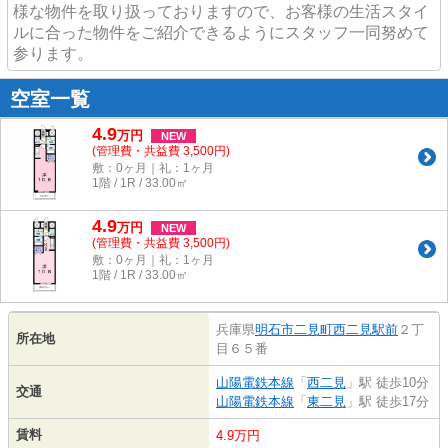
様な物件を取り扱っておりますので、お客様の生活スタイ
ルに合った物件をご紹介できるようにスタッフ一同努めて
参ります。
空室一覧
4.9
万
円
NEW
(管理費・共益費 3,500円)
敷：0ヶ月｜礼：1ヶ月
1階 / 1R / 33.00㎡
4.9
万
円
NEW
(管理費・共益費 3,500円)
敷：0ヶ月｜礼：1ヶ月
1階 / 1R / 33.00㎡
兵庫県
明石市
二見町西二見駅前
２丁
所在地
目６５番
山陽電鉄本線
「
西二見
」駅 徒歩10分
交通
山陽電鉄本線
「
東二見
」駅 徒歩17分
賃料
4.9万円