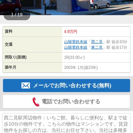
1 / 19
賃料
4.9万円
山陽電鉄本線
「
西二見
」駅 徒歩10分
交通
山陽電鉄本線
「
東二見
」駅 徒歩17分
間取り(面積)
1R(33.00㎡)
築年月
2003年 1月(築23年)
メールでお問い合わせする(無料)
電話でお問い合わせする
西二見駅周辺物件：いちご館。暮らしに便利な、駅まで徒
歩10分の物件です。こちらの物件はマンションです。賃貸
物件をお探しの方は、当社にお任せ下さい。当社は多種多