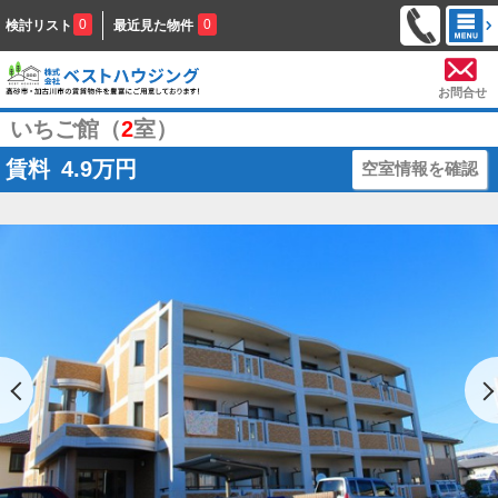
0
0
検討リスト
最近見た物件
お問合せ
いちご館（
2
室）
賃料
4.9
万円
空室情報を確認