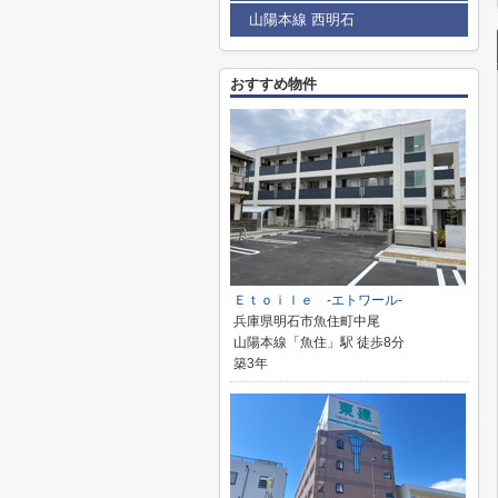
山陽本線 西明石
おすすめ物件
Ｅｔｏｉｌｅ -エトワール-
兵庫県明石市魚住町中尾
山陽本線「魚住」駅 徒歩8分
築3年