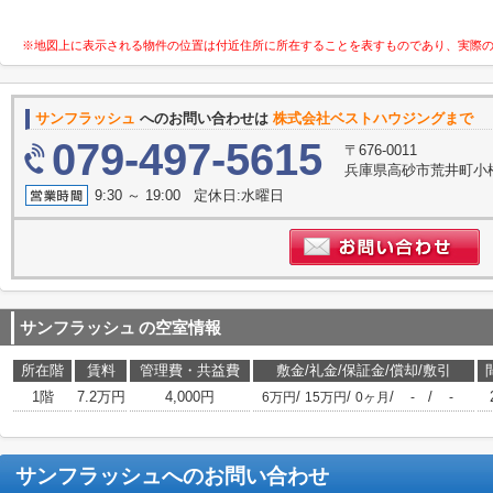
※地図上に表示される物件の位置は付近住所に所在することを表すものであり、実際
サンフラッシュ
へのお問い合わせは
株式会社ベストハウジングまで
079-497-5615
〒676-0011
兵庫県高砂市荒井町小
9:30 ～ 19:00 定休日:水曜日
サンフラッシュ
の空室情報
所在階
賃料
管理費・共益費
敷金/礼金/保証金/償却/敷引
1階
7.2万円
4,000円
/
/
/
/
6万円
15万円
0ヶ月
-
-
サンフラッシュ
へのお問い合わせ