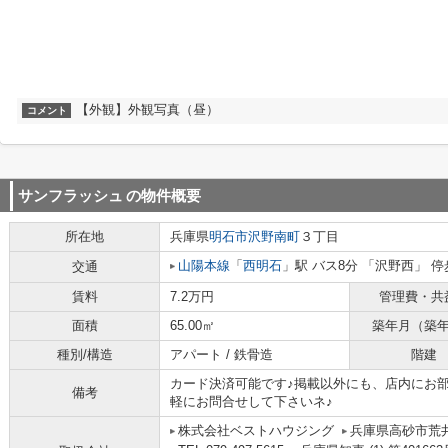
【外観】外観写真（昼）
コメント
サンフラッシュ
の物件概要
所在地
兵庫県
明石市
沢野南町
３丁目
山陽本線
「
西明石
」駅 バス8分 「沢野西」 停
交通
賃料
7.2万円
管理費・共
面積
65.00㎡
築年月（築
種別/構造
アパート / 鉄骨造
階建
カード決済可能です♪掲載以外にも、店内にお
備考
軽にお問合せして下さいネ♪
株式会社ベストハウジング
兵庫県高砂市荒