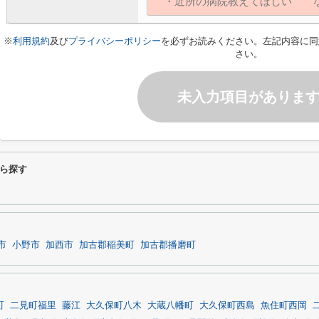
※
利用規約
及び
プライバシーポリシー
を必ずお読みください。左記内容に同
さい。
未入力項目がありま
ら探す
市
小野市
加西市
加古郡稲美町
加古郡播磨町
町
二見町福里
藤江
大久保町八木
大蔵八幡町
大久保町西島
魚住町西岡