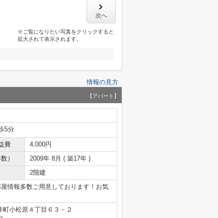
次へ
※ご覧になりたい写真をクリックすると
拡大されて表示されます。
情報の見方
【アパート】
歩5分
益費
4,000円
年数）
2009年 8月 ( 築17年 )
2階建
部屋情報多数ご用意しております！お気
井町小松原４丁目６３－２