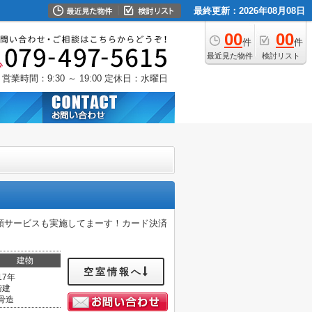
最終更新：2026年08月08日
00
00
件
件
最近見た物件
検討リスト
営業時間：9:30 ～ 19:00
定休日：水曜日
額サービスも実施してまーす！カード決済
建物
空室情報へ
17年
階建
骨造