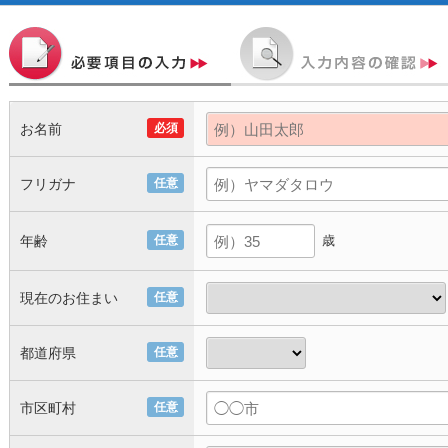
お名前
必須
フリガナ
任意
年齢
任意
歳
現在のお住まい
任意
都道府県
任意
市区町村
任意