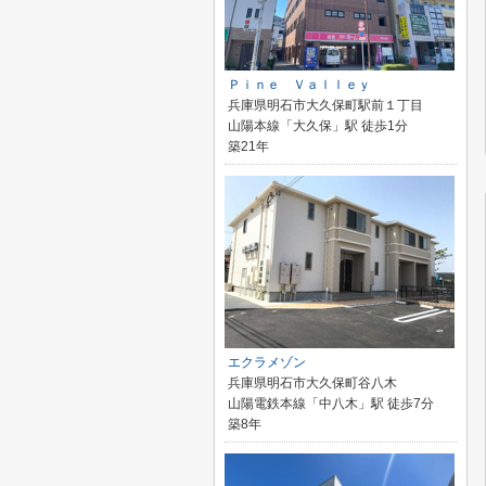
Ｐｉｎｅ Ｖａｌｌｅｙ
兵庫県明石市大久保町駅前１丁目
山陽本線「大久保」駅 徒歩1分
築21年
エクラメゾン
兵庫県明石市大久保町谷八木
山陽電鉄本線「中八木」駅 徒歩7分
築8年