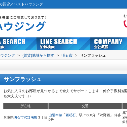
の賃貸／ベストハウジング
ハウジング
>
(賃貸)地域から探す
>
明石市
>
サンフラッシュ
サンフラッシュ
お気に入りのお部屋が見つかるまで全力でサポートします！仲介手数料減
も大丈夫ですヨ♪
所在地
交通
築
山陽本線
「
西明石
」駅 バス8分 「沢野西」 停歩
兵庫県
明石市
沢野南町
３丁目
2
5分
鉄