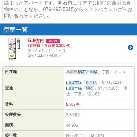
詰まったアパートです。明石市エリアで公開中の西明石近
物件のことなら、079-497-5615からベストハウジングへお
問い合わせください。
空室一覧
5.9
万
円
NEW
(管理費・共益費 3,300円)
敷：0ヶ月｜礼：1ヶ月
2階 / 1LDK / 44.90㎡
所在地
兵庫県
明石市
和坂
１丁目１２－８
山陽本線
「
西明石
」駅 徒歩21分
交通
山陽本線
「
明石
」駅 バス10分 「和
坂１丁目」 停歩8分
賃料
5.9万円
管理費等
3,300円
面積
44.90㎡
築年数
2005年 11月 (築20年)