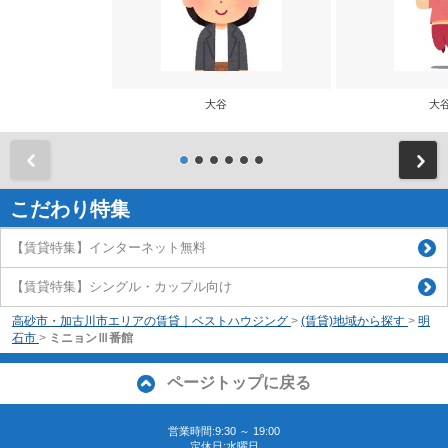
大谷
大
前
こだわり特集
【賃貸特集】インターネット無料
【賃貸特集】シングル・カップル向け
高砂市・加古川市エリアの賃貸｜ベストハウジング
>
(賃貸)地域から探す
>
明
石市
>
ミニョンⅢ番館
ページトップに戻る
営業時間:9:30 ～ 19:00
定休日:水曜日