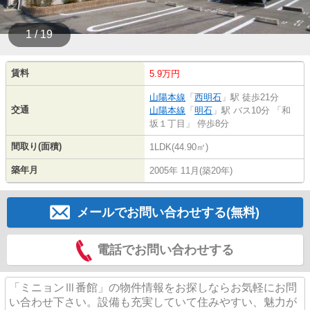
1 / 19
賃料
5.9万円
山陽本線
「
西明石
」駅 徒歩21分
交通
山陽本線
「
明石
」駅 バス10分 「和
坂１丁目」 停歩8分
間取り(面積)
1LDK(44.90㎡)
築年月
2005年 11月(築20年)
メールでお問い合わせする(無料)
電話でお問い合わせする
「ミニョンⅢ番館」の物件情報をお探しならお気軽にお問
い合わせ下さい。設備も充実していて住みやすい、魅力が