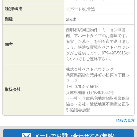
種別/構造
アパート/鉄骨造
階建
2階建
西明石駅周辺物件：ミニョンⅢ番
館。アパートタイプのお部屋です。
充実した暮らしを明石市で送りまし
備考
ょう。快適な環境をベストハウジン
グがご提供します。079-497-5615か
らいつでもご連絡下さい。
株式会社ベストハウジング
兵庫県高砂市荒井町小松原４丁目６
３－２
TEL:079-497-5615
取扱会社
兵庫県知事 (1) 第401662号
（一社）兵庫県宅地建物取引業保証
協会（公社）近畿地区不動産公正取
引協議会加盟
情報の見方
メールでお問い合わせする(無料)