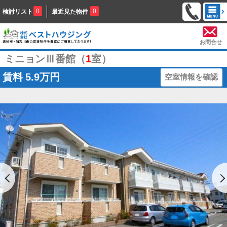
0
0
検討リスト
最近見た物件
お問合せ
ミニョンⅢ番館（
1
室）
賃料
5.9万円
空室情報を確認