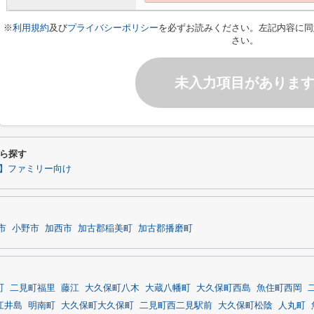
※
利用規約
及び
プライバシーポリシー
を必ずお読みください。左記内容に同
さい。
未入力項目がありま
ら探す
】ファミリー向け
市
小野市
加西市
加古郡稲美町
加古郡播磨町
町
二見町福里
藤江
大久保町八木
大蔵八幡町
大久保町西島
魚住町西岡
江井島
明南町
大久保町大久保町
二見町西二見駅前
大久保町松陰
人丸町