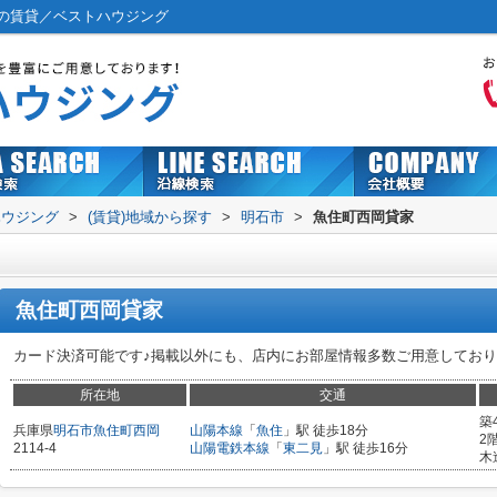
の賃貸／ベストハウジング
ハウジング
>
(賃貸)地域から探す
>
明石市
>
魚住町西岡貸家
魚住町西岡貸家
カード決済可能です♪掲載以外にも、店内にお部屋情報多数ご用意しており
所在地
交通
築
兵庫県
明石市
魚住町西岡
山陽本線
「
魚住
」駅 徒歩18分
2
2114-4
山陽電鉄本線
「
東二見
」駅 徒歩16分
木