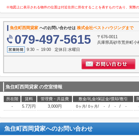
※地図上に表示される物件の位置は付近住所に所在することを表すものであり、実際
魚住町西岡貸家
へのお問い合わせは
株式会社ベストハウジングまで
079-497-5615
〒676-0011
兵庫県高砂市荒井町小
9:30 ～ 19:00 定休日:水曜日
魚住町西岡貸家
の空室情報
所在階
賃料
管理費・共益費
敷金/礼金/保証金/償却/敷引
-
5.7万円
3,000円
/
/
/
/
0ヶ月
0ヶ月
-
-
-
魚住町西岡貸家
へのお問い合わせ