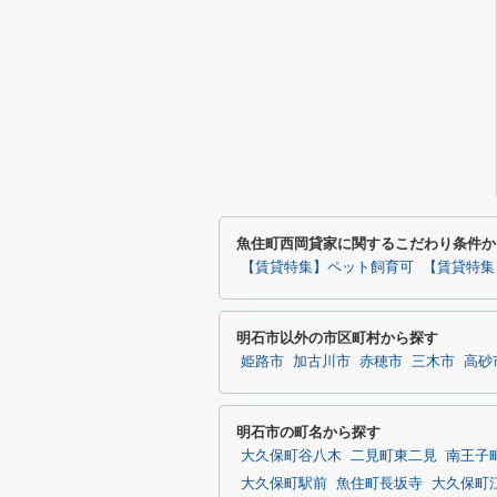
魚住町西岡貸家に関するこだわり条件か
【賃貸特集】ペット飼育可
【賃貸特集
明石市以外の市区町村から探す
姫路市
加古川市
赤穂市
三木市
高砂
明石市の町名から探す
大久保町谷八木
二見町東二見
南王子
大久保町駅前
魚住町長坂寺
大久保町