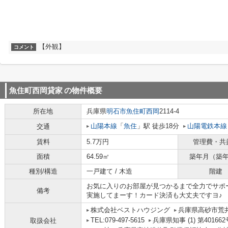
【外観】
コメント
魚住町西岡貸家
の物件概要
所在地
兵庫県
明石市
魚住町西岡
2114-4
山陽本線
「
魚住
」駅 徒歩18分
山陽電鉄本線
交通
賃料
5.7万円
管理費・共
面積
64.59㎡
築年月（築
種別/構造
一戸建て / 木造
階建
お気に入りのお部屋が見つかるまで全力でサポ
備考
実施してまーす！カード決済も大丈夫ですヨ♪
株式会社ベストハウジング
兵庫県高砂市荒
TEL:079-497-5615
兵庫県知事 (1) 第401662
取扱会社