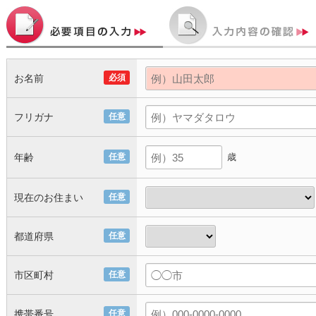
お名前
必須
フリガナ
任意
年齢
任意
歳
現在のお住まい
任意
都道府県
任意
市区町村
任意
携帯番号
任意