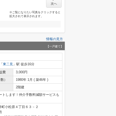
次へ
※ご覧になりたい写真をクリックすると
拡大されて表示されます。
情報の見方
【一戸建て】
「
東二見
」駅 徒歩16分
益費
3,000円
年数）
1980年 1月 ( 築46年 )
2階建
ートします！仲介手数料減額サービスも
井町小松原４丁目６３－２
号