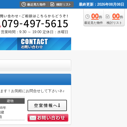
最終更新：2026年08月08日
00
00
件
件
最近見た物件
検討リスト
営業時間：9:30 ～ 19:00
定休日：水曜日
ます！お気軽にお問合せして下さいネ♪
建物
空室情報へ
46年
階建
造