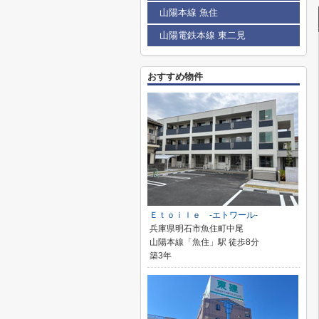
山陽本線 魚住
山陽電鉄本線 東二見
おすすめ物件
Ｅｔｏｉｌｅ -エトワール-
兵庫県明石市魚住町中尾
山陽本線「魚住」駅 徒歩8分
築3年