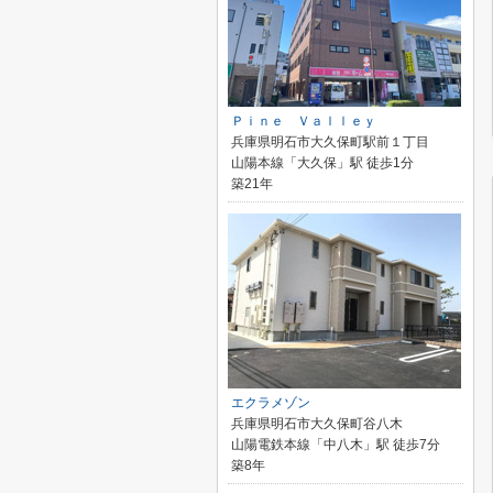
Ｐｉｎｅ Ｖａｌｌｅｙ
兵庫県明石市大久保町駅前１丁目
山陽本線「大久保」駅 徒歩1分
築21年
エクラメゾン
兵庫県明石市大久保町谷八木
山陽電鉄本線「中八木」駅 徒歩7分
築8年