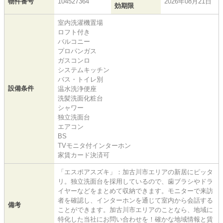
物件番号
104527364
2026年08月21日
効期限
室内洗濯機置場
ロフト付き
バルコニー
プロパンガス
ガスコンロ
システムキッチン
バス・トイレ別
設備条件
温水洗浄便座
洗髪洗面化粧台
シャワー
独立洗面台
エアコン
BS
TVモニタ付インターホン
家賃カード決済可
「エスポアスズキ」：加古川市エリアの新居にピッタ
リ。独立洗面台を採用しているので、歯ブラシやドラ
イヤーなどをまとめて収納できます。モニターで来訪
者を確認し、インターホンを通じて室内から会話する
備考
ことができます。加古川市エリアのことなら、地域に
特化した当社にお問い合わせを！確かな地域情報と賃