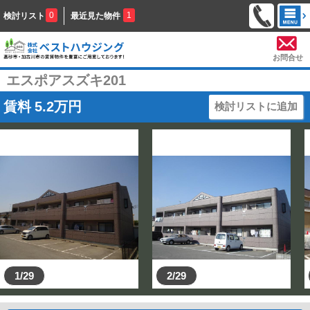
0
1
検討リスト
最近見た物件
お問合せ
エスポアスズキ201
賃料
5.2
万円
検討リストに追加
1/29
2/29