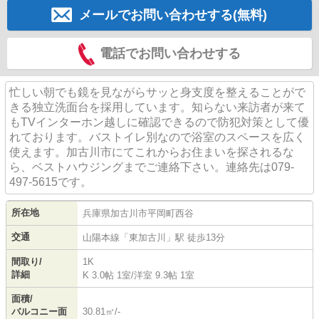
メールでお問い合わせする(無料)
電話でお問い合わせする
忙しい朝でも鏡を見ながらサッと身支度を整えることがで
きる独立洗面台を採用しています。知らない来訪者が来て
もTVインターホン越しに確認できるので防犯対策として優
れております。バストイレ別なので浴室のスペースを広く
使えます。加古川市にてこれからお住まいを探されるな
ら、ベストハウジングまでご連絡下さい。連絡先は079-
497-5615です。
所在地
兵庫県
加古川市
平岡町西谷
交通
山陽本線
「
東加古川
」駅 徒歩13分
間取り/
1K
詳細
K 3.0帖 1室
/
洋室 9.3帖 1室
面積/
バルコニー面
30.81㎡/-