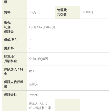
積
管理費・
賃料
5.2万円
3,000円
共益費
敷金/
礼金/
1ヶ月/0ヶ月/0ヶ月
保証金
償却/敷引
-/-
更新料
-
駐車場/
空有(1台)/0円
月額料金
保険加入 / 料
有 / -
金
保証人代行義
必加入
務
保証会社
その他
保証人代行サー
ビス保証料・家