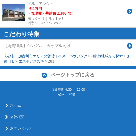
ベル アンジュ
6.4
万
円
(管理費・共益費 2,300円)
敷：0ヶ月｜礼：1ヶ月
2階 / 2LDK / 57.26㎡
こだわり特集
【賃貸特集】シングル・カップル向け
高砂市・加古川市エリアの賃貸｜ベストハウジング
>
(賃貸)地域から探す
>
加
古川市
>
エスポアスズキ
>
201
ページトップに戻る
営業時間:9:30 ～ 19:00
定休日:水曜日
ホーム
会社概要
お問い合わせ