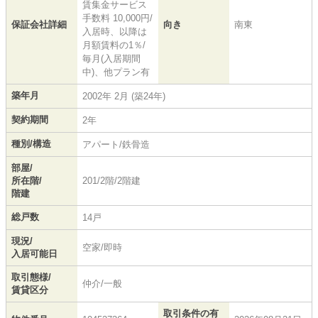
賃集金サービス
手数料 10,000円/
保証会社詳細
向き
南東
入居時、以降は
月額賃料の1％/
毎月(入居期間
中)、他プラン有
築年月
2002年 2月 (築24年)
契約期間
2年
種別/構造
アパート/鉄骨造
部屋/
所在階/
201/2階/2階建
階建
総戸数
14戸
現況/
空家/即時
入居可能日
取引態様/
仲介/一般
賃貸区分
取引条件の有