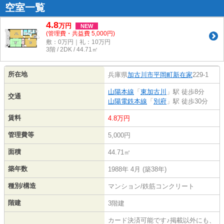
空室一覧
4.8
万
円
NEW
(管理費・共益費 5,000円)
敷：0万円｜礼：10万円
3階 / 2DK / 44.71㎡
所在地
兵庫県
加古川市
平岡町新在家
229-1
山陽本線
「
東加古川
」駅 徒歩8分
交通
山陽電鉄本線
「
別府
」駅 徒歩30分
賃料
4.8万円
管理費等
5,000円
面積
44.71㎡
築年数
1988年 4月 (築38年)
種別/構造
マンション/鉄筋コンクリート
階建
3階建
カード決済可能です♪掲載以外にも、