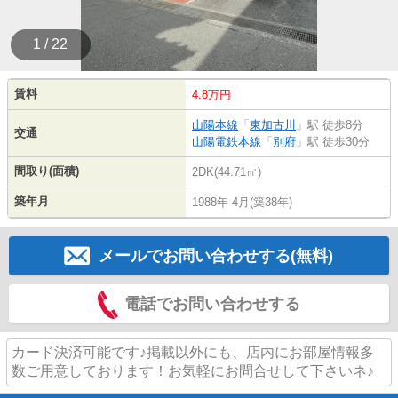
1 / 22
賃料
4.8万円
山陽本線
「
東加古川
」駅 徒歩8分
交通
山陽電鉄本線
「
別府
」駅 徒歩30分
間取り(面積)
2DK(44.71㎡)
築年月
1988年 4月(築38年)
メールでお問い合わせする(無料)
電話でお問い合わせする
カード決済可能です♪掲載以外にも、店内にお部屋情報多
数ご用意しております！お気軽にお問合せして下さいネ♪