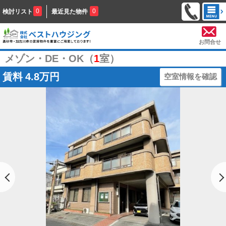
0
0
検討リスト
最近見た物件
お問合せ
メゾン・DE・OK（
1
室）
賃料
4.8万円
空室情報を確認