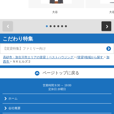
大谷
大
前
こだわり特集
【賃貸特集】ファミリー向け
高砂市・加古川市エリアの賃貸｜ベストハウジング
>
(賃貸)地域から探す
>
加
西市
>
ＮＫヒルズ２
ページトップに戻る
営業時間:9:30 ～ 19:00
定休日:水曜日
ホーム
会社概要