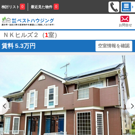
0
0
検討リスト
最近見た物件
お問合せ
ＮＫヒルズ２（
1
室）
賃料
5.3万円
空室情報を確認