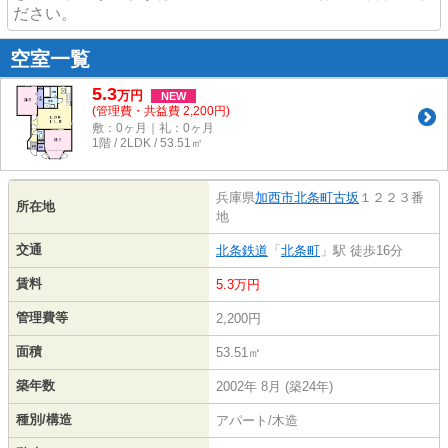
ださい。
空室一覧
5.3
万
円
NEW
(管理費・共益費 2,200円)
敷：0ヶ月｜礼：0ヶ月
1階 / 2LDK / 53.51㎡
兵庫県
加西市
北条町古坂
１２２３番
所在地
地
交通
北条鉄道
「
北条町
」駅 徒歩16分
賃料
5.3万円
管理費等
2,200円
面積
53.51㎡
築年数
2002年 8月 (築24年)
種別/構造
アパート/木造