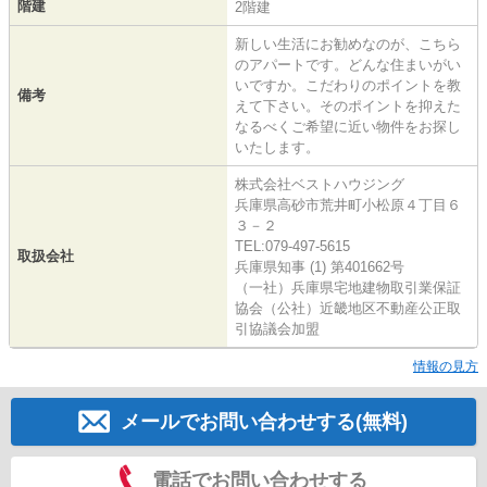
階建
2階建
新しい生活にお勧めなのが、こちら
のアパートです。どんな住まいがい
いですか。こだわりのポイントを教
備考
えて下さい。そのポイントを抑えた
なるべくご希望に近い物件をお探し
いたします。
株式会社ベストハウジング
兵庫県高砂市荒井町小松原４丁目６
３－２
TEL:079-497-5615
取扱会社
兵庫県知事 (1) 第401662号
（一社）兵庫県宅地建物取引業保証
協会（公社）近畿地区不動産公正取
引協議会加盟
情報の見方
メールでお問い合わせする(無料)
電話でお問い合わせする