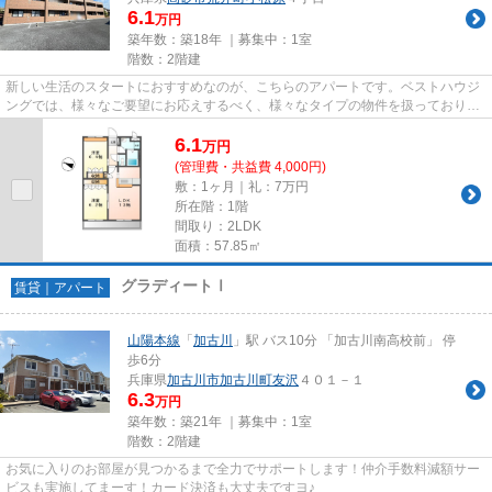
6.1
万円
築年数：築18年 ｜募集中：
1室
階数：2階建
新しい生活のスタートにおすすめなのが、こちらのアパートです。ベストハウジ
ングでは、様々なご要望にお応えするべく、様々なタイプの物件を扱っておりま
す。どうぞお気軽にご利用く...
6.1
万
円
(管理費・共益費 4,000円)
敷：1ヶ月｜礼：7万円
所在階：1階
間取り：2LDK
面積：57.85㎡
グラディートⅠ
賃貸｜アパート
山陽本線
「
加古川
」駅 バス10分 「加古川南高校前」 停
歩6分
兵庫県
加古川市
加古川町友沢
４０１－１
6.3
万円
築年数：築21年 ｜募集中：
1室
階数：2階建
お気に入りのお部屋が見つかるまで全力でサポートします！仲介手数料減額サー
ビスも実施してまーす！カード決済も大丈夫ですヨ♪