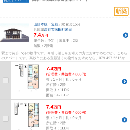
山陽本線
「
宝殿
」駅 徒歩15分
兵庫県
高砂市
米田町米田
7.4
万円
築年数：予定 ｜募集中：
2室
階数：2階建
駅まで徒歩15分の物件です。今引っ越しをお考えの方におすすめなのが、こちら
のアパートです。高砂市にある宝殿近くの物件をお求めなら、079-497-5615から
ベストハウジングまでご連絡...
7.4
万
円
(管理費・共益費 4,000円)
敷：1ヶ月｜礼：0ヶ月
所在階：2階
間取り：1LDK
面積：42.81㎡
7.4
万
円
(管理費・共益費 4,000円)
敷：1ヶ月｜礼：0ヶ月
所在階：2階
間取り：1LDK