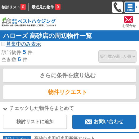
0
0
検討リスト
最近見た物件
お問合せ
ハローズ 高砂店の周辺物件一覧
募集中のみ表示
5
該当物件
件
6
空き数
件
さらに条件を絞り込む
物件リクエスト
チェックした物件をまとめて
検討リストに追加
お問い合わせ
高砂市米田町米田新築アパート
賃貸｜アパート