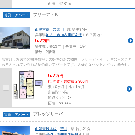
面積：42.81㎡
フリーデ・Ｋ
賃貸｜アパート
山陽本線
「
加古川
」駅 徒歩34分
兵庫県
加古川市
加古川町友沢
１６７番地１
6.7
万円
築年数：築13年 ｜募集中：
1室
階数：2階建
加古川市近辺での物件情報：大好評のあの物件「フリーデ・Ｋ」。住む人のこと
も考えられている満足度の高いアパートです。大好きなペットとずっと暮らせる
ペット対応の物件です。ベス...
6.7
万
円
(管理費・共益費 2,900円)
敷：0ヶ月｜礼：1ヶ月
所在階：2階
間取り：2LDK
面積：58.33㎡
プレッソリーバ
賃貸｜アパート
山陽電鉄本線
「
荒井
」駅 徒歩21分
兵庫県
高砂市
荒井町小松原
４丁目