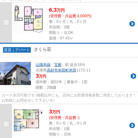
6.3
万
円
(管理費・共益費 4,000円)
敷：0ヶ月｜礼：0ヶ月
所在階：2階
間取り：3LDK
面積：67.43㎡
さくら荘
賃貸｜アパート
山陽本線
「
宝殿
」駅 徒歩18分
兵庫県
高砂市
米田町米田
1172-11
3
万円
築年数：築52年 ｜募集中：
1室
階数：2階建
カード決済可能です♪掲載以外にも、店内にお部屋情報多数ご用意しております！
お気軽にお問合せして下さいネ♪
3
万
円
(管理費・共益費 -)
敷：0ヶ月｜礼：0ヶ月
所在階：1階
間取り：2DK