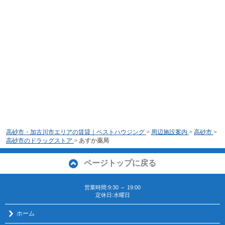
高砂市・加古川市エリアの賃貸｜ベストハウジング
>
周辺施設案内
>
高砂市
>
高砂市のドラッグストア
>
あすか薬局
ページトップに戻る
営業時間:9:30 ～ 19:00
定休日:水曜日
ホーム