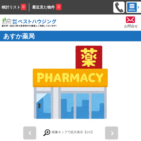
0
0
検討リスト
最近見た物件
お問合せ
あすか薬局
前
次
画像タップで拡大表示【
1
/1】