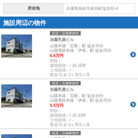
所在地
兵庫県高砂市米田町塩市82-4
施設周辺の物件
賃貸｜店舗事務所
加藤乳業ビル
山陽本線「宝殿」駅 徒歩16分
山陽電鉄本線「伊保」駅 徒歩25分
6.6万円
間取:
-
建物面積:
- / 16.15坪
土地面積:
- / -
敷金/礼金:
1ヶ月/1ヶ月
賃貸｜店舗事務所
加藤乳業ビル
山陽本線「宝殿」駅 徒歩16分
山陽電鉄本線「伊保」駅 徒歩25分
5.5万円
間取:
-
建物面積:
- / 15.33坪
土地面積:
- / -
敷金/礼金:
1ヶ月/1ヶ月
賃貸｜店舗事務所