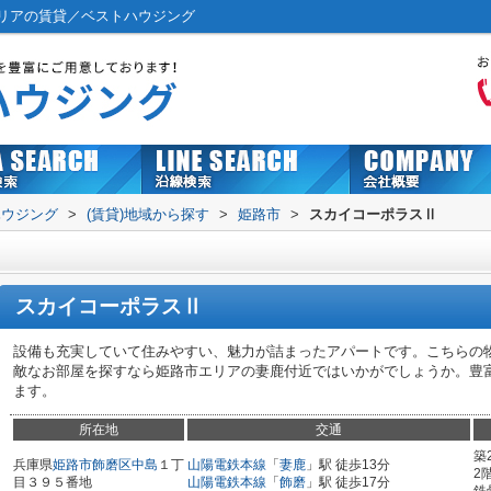
リアの賃貸／ベストハウジング
ハウジング
>
(賃貸)地域から探す
>
姫路市
>
スカイコーポラスⅡ
スカイコーポラスⅡ
設備も充実していて住みやすい、魅力が詰まったアパートです。こちらの物
敵なお部屋を探すなら姫路市エリアの妻鹿付近ではいかがでしょうか。豊
ます。
所在地
交通
築
兵庫県
姫路市
飾磨区中島
１丁
山陽電鉄本線
「
妻鹿
」駅 徒歩13分
2
目３９５番地
山陽電鉄本線
「
飾磨
」駅 徒歩17分