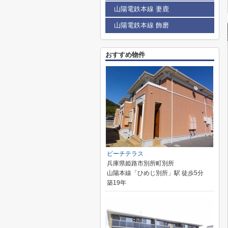
山陽電鉄本線 妻鹿
山陽電鉄本線 飾磨
おすすめ物件
ピーチテラス
兵庫県姫路市別所町別所
山陽本線「ひめじ別所」駅 徒歩5分
築19年