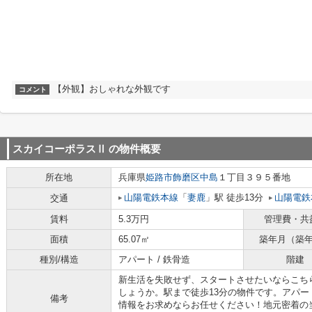
【外観】おしゃれな外観です
コメント
スカイコーポラスⅡ
の物件概要
所在地
兵庫県
姫路市
飾磨区中島
１丁目３９５番地
山陽電鉄本線
「
妻鹿
」駅 徒歩13分
山陽電鉄
交通
賃料
5.3万円
管理費・共
面積
65.07㎡
築年月（築
種別/構造
アパート / 鉄骨造
階建
新生活を失敗せず、スタートさせたいならこち
しょうか。駅まで徒歩13分の物件です。アパ
備考
情報をお求めならお任せください！地元密着の