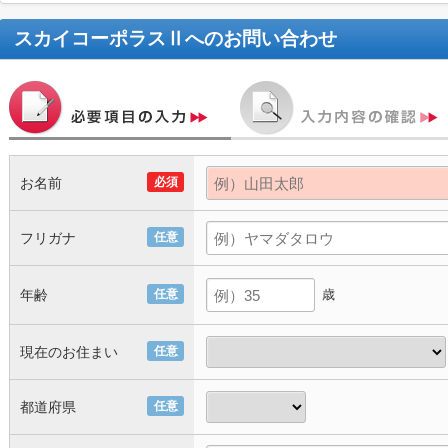
スカイコーポラスⅡ
へのお問い合わせ
お名前
必須
フリガナ
任意
年齢
任意
歳
現在のお住まい
任意
都道府県
任意