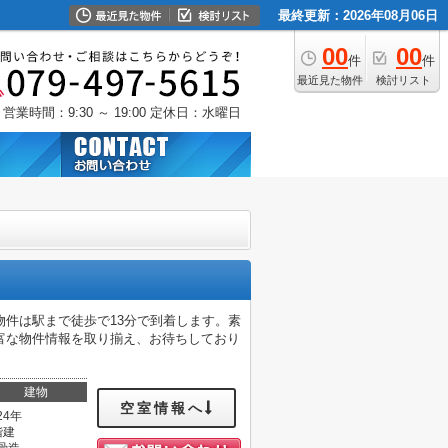
最終更新：2026年08月06日
00
00
件
件
最近見た物件
検討リスト
営業時間：9:30 ～ 19:00
定休日：水曜日
件は駅まで徒歩で13分で到着します。素
富な物件情報を取り揃え、お待ちしており
建物
空室情報へ
24年
階建