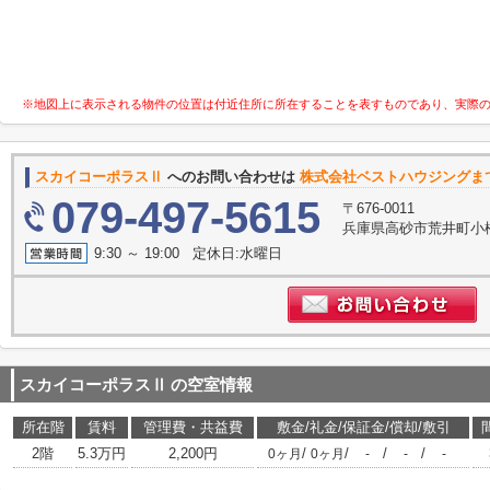
※地図上に表示される物件の位置は付近住所に所在することを表すものであり、実際
スカイコーポラスⅡ
へのお問い合わせは
株式会社ベストハウジングま
079-497-5615
〒676-0011
兵庫県高砂市荒井町小
9:30 ～ 19:00 定休日:水曜日
スカイコーポラスⅡ
の空室情報
所在階
賃料
管理費・共益費
敷金/礼金/保証金/償却/敷引
2階
5.3万円
2,200円
/
/
/
/
0ヶ月
0ヶ月
-
-
-