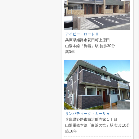
アイビー・ロードⅡ
兵庫県姫路市花田町上原田
山陽本線「御着」駅 徒歩30分
築3年
サンパティーク・カーサＡ
兵庫県姫路市白浜町寺家１丁目
山陽電鉄本線「白浜の宮」駅 徒歩10分
築16年