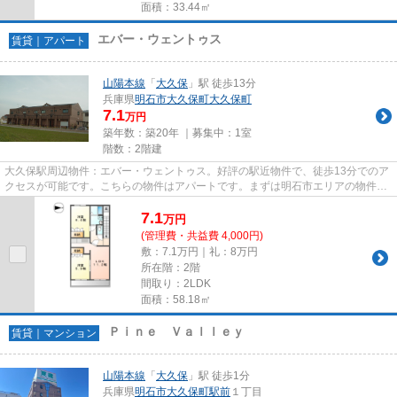
面積：33.44㎡
エバー・ウェントゥス
賃貸｜アパート
山陽本線
「
大久保
」駅 徒歩13分
兵庫県
明石市
大久保町大久保町
7.1
万円
築年数：築20年 ｜募集中：
1室
階数：2階建
大久保駅周辺物件：エバー・ウェントゥス。好評の駅近物件で、徒歩13分でのア
クセスが可能です。こちらの物件はアパートです。まずは明石市エリアの物件探
しを得意とするベストハウジ...
7.1
万
円
(管理費・共益費 4,000円)
敷：7.1万円｜礼：8万円
所在階：2階
間取り：2LDK
面積：58.18㎡
Ｐｉｎｅ Ｖａｌｌｅｙ
賃貸｜マンション
山陽本線
「
大久保
」駅 徒歩1分
兵庫県
明石市
大久保町駅前
１丁目