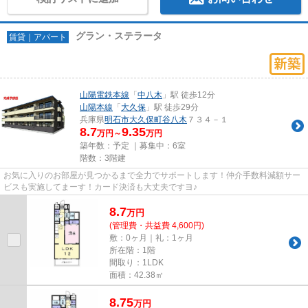
グラン・ステラータ
賃貸｜アパート
山陽電鉄本線
「
中八木
」駅 徒歩12分
山陽本線
「
大久保
」駅 徒歩29分
兵庫県
明石市
大久保町谷八木
７３４－１
8.7
9.35
万円～
万円
築年数：予定 ｜募集中：
6室
階数：3階建
お気に入りのお部屋が見つかるまで全力でサポートします！仲介手数料減額サー
ビスも実施してまーす！カード決済も大丈夫ですヨ♪
8.7
万
円
(管理費・共益費 4,600円)
敷：0ヶ月｜礼：1ヶ月
所在階：1階
間取り：1LDK
面積：42.38㎡
8.75
万
円