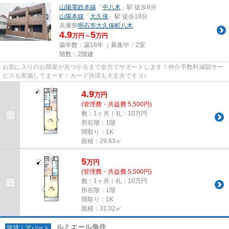
山陽電鉄本線
「
中八木
」駅 徒歩8分
山陽本線
「
大久保
」駅 徒歩18分
兵庫県
明石市
大久保町八木
4.9
5
万円～
万円
築年数：築16年 ｜募集中：
2室
階数：2階建
お気に入りのお部屋が見つかるまで全力でサポートします！仲介手数料減額サー
ビスも実施してまーす！カード決済も大丈夫ですヨ♪
4.9
万
円
(管理費・共益費 5,500円)
敷：1ヶ月｜礼：10万円
所在階：1階
間取り：1K
面積：29.63㎡
5
万
円
(管理費・共益費 5,500円)
敷：1ヶ月｜礼：10万円
所在階：1階
間取り：1K
面積：31.02㎡
ルミエール魚住
賃貸｜アパート