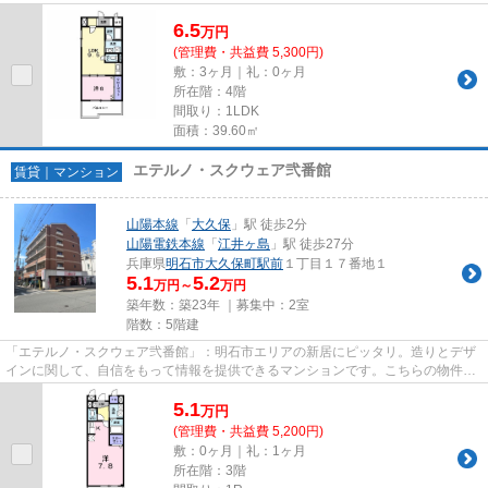
築マンションです。こだわり...
6.5
万
円
(管理費・共益費 5,300円)
敷：3ヶ月｜礼：0ヶ月
所在階：4階
間取り：1LDK
面積：39.60㎡
エテルノ・スクウェア弐番館
賃貸｜マンション
山陽本線
「
大久保
」駅 徒歩2分
山陽電鉄本線
「
江井ヶ島
」駅 徒歩27分
兵庫県
明石市
大久保町駅前
１丁目１７番地１
5.1
5.2
万円～
万円
築年数：築23年 ｜募集中：
2室
階数：5階建
「エテルノ・スクウェア弐番館」：明石市エリアの新居にピッタリ。造りとデザ
インに関して、自信をもって情報を提供できるマンションです。こちらの物件に
はエレベーターがあります。...
5.1
万
円
(管理費・共益費 5,200円)
敷：0ヶ月｜礼：1ヶ月
所在階：3階