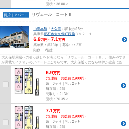
面積：36.00㎡
リヴェール コートⅡ
賃貸｜アパート
山陽本線
「
大久保
」駅 徒歩18分
兵庫県
明石市
大久保町西脇
３９２－１
6.9
7.1
万円～
万円
築年数：築13年 ｜募集中：
2室
階数：3階建
大久保駅周辺への引っ越しをお考えなら「リヴェール コートⅡ」。住みやすさ
が満載でイチオシのアパートはこちらです。大久保近くになら物件が豊富にあり
ます。079-497-5615からベスト...
6.9
万
円
(管理費・共益費 2,900円)
敷：0ヶ月｜礼：2ヶ月
所在階：2階
間取り：2LDK
面積：70.35㎡
7.1
万
円
(管理費・共益費 2,900円)
敷：0ヶ月｜礼：2ヶ月
所在階：2階