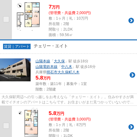
7
万
円
(管理費・共益費 2,000円)
敷：1ヶ月｜礼：10万円
所在階：2階
間取り：2LDK
面積：59.56㎡
チェリー・エイト
賃貸｜アパート
山陽本線
「
大久保
」駅 徒歩18分
山陽電鉄本線
「
中八木
」駅 徒歩16分
兵庫県
明石市
大久保町八木
5.8
万円
築年数：築11年 ｜募集中：
1室
階数：2階建
大久保駅周辺への引っ越しをお考えなら「チェリー・エイト」。住みやすさが満
載でイチオシのアパートはこちらです。お住まいがまだ見つかっていないのであ
れば、当社が取り扱う賃貸物...
5.8
万
円
(管理費・共益費 3,000円)
敷：1ヶ月｜礼：8万円
所在階：2階
間取り：1LDK