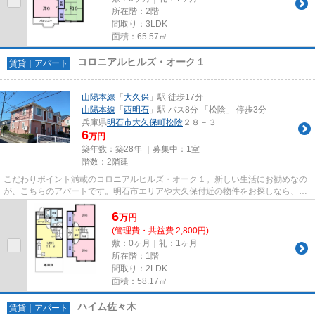
所在階：2階
間取り：3LDK
面積：65.57㎡
コロニアルヒルズ・オーク１
賃貸｜アパート
山陽本線
「
大久保
」駅 徒歩17分
山陽本線
「
西明石
」駅 バス8分 「松陰」 停歩3分
兵庫県
明石市
大久保町松陰
２８－３
6
万円
築年数：築28年 ｜募集中：
1室
階数：2階建
こだわりポイント満載のコロニアルヒルズ・オーク１。新しい生活にお勧めなの
が、こちらのアパートです。明石市エリアや大久保付近の物件をお探しなら、ぜ
ひお任せください。当社でな...
6
万
円
(管理費・共益費 2,800円)
敷：0ヶ月｜礼：1ヶ月
所在階：1階
間取り：2LDK
面積：58.17㎡
ハイム佐々木
賃貸｜アパート