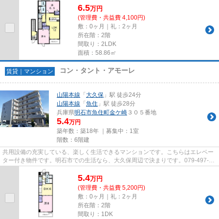
6.5
万
円
(管理費・共益費 4,100円)
敷：0ヶ月｜礼：2ヶ月
所在階：2階
間取り：2LDK
面積：58.86㎡
コン・タント・アモーレ
賃貸｜マンション
山陽本線
「
大久保
」駅 徒歩24分
山陽本線
「
魚住
」駅 徒歩28分
兵庫県
明石市
魚住町金ケ崎
３０５番地
5.4
万円
築年数：築18年 ｜募集中：
1室
階数：6階建
共用設備の充実している、楽しく生活できるマンションです。こちらはエレベー
ター付き物件です。明石市での生活なら、大久保周辺で決まりです。079-497-
5615よりベストハウジングまで...
5.4
万
円
(管理費・共益費 5,200円)
敷：0ヶ月｜礼：2ヶ月
所在階：2階
間取り：1DK