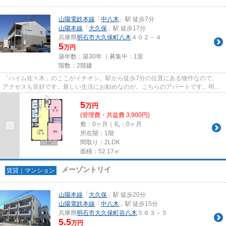
山陽電鉄本線
「
中八木
」駅 徒歩7分
山陽本線
「
大久保
」駅 徒歩17分
兵庫県
明石市
大久保町八木
４０２－４
5
万円
築年数：築30年 ｜募集中：
1室
階数：2階建
「ハイム佐々木」のここがイチオシ。駅から徒歩7分の位置にある物件なので、
アクセスも良好です。新しい生活にお勧めなのが、こちらのアパートです。明石
市の賃貸物件情報、生活情報の...
5
万
円
(管理費・共益費 3,900円)
敷：0ヶ月｜礼：0ヶ月
所在階：1階
間取り：2LDK
面積：52.17㎡
メーゾントリイ
賃貸｜マンション
山陽本線
「
大久保
」駅 徒歩20分
山陽電鉄本線
「
中八木
」駅 徒歩15分
兵庫県
明石市
大久保町谷八木
５６３－５
5.5
万円