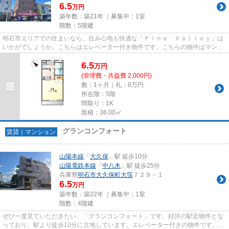
6.5
万円
築年数：築21年 ｜募集中：
1室
階数：5階建
明石市エリアでの住まいなら、住み心地も快適な「Ｐｉｎｅ Ｖａｌｌｅｙ」は
いかがでしょうか。こちらはエレベーター付き物件です。こちらの物件はマンシ
ョンです。新たな回線工事の...
6.5
万
円
(管理費・共益費 2,000円)
敷：1ヶ月｜礼：8万円
所在階：5階
間取り：1K
面積：36.00㎡
グランコンフォート
賃貸｜マンション
山陽本線
「
大久保
」駅 徒歩10分
山陽電鉄本線
「
中八木
」駅 徒歩25分
兵庫県
明石市
大久保町大窪
７２９－１
6.5
万円
築年数：築22年 ｜募集中：
1室
階数：4階建
ぜひ一度見ていただきたい、「グランコンフォート」です。好評の駅近物件とな
っており、駅より徒歩10分に立地しています。エレベーター付きの物件です。新