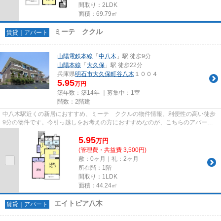
間取り：2LDK
面積：69.79㎡
ミーテ ククル
賃貸｜アパート
山陽電鉄本線
「
中八木
」駅 徒歩9分
山陽本線
「
大久保
」駅 徒歩22分
兵庫県
明石市
大久保町谷八木
１００４
5.95
万円
築年数：築14年 ｜募集中：
1室
階数：2階建
中八木駅近くの新居におすすめ、ミーテ ククルの物件情報。利便性の高い徒歩
9分の物件です。今引っ越しをお考えの方におすすめなのが、こちらのアパート
です。明石市エリアや中八木付...
5.95
万
円
(管理費・共益費 3,500円)
敷：0ヶ月｜礼：2ヶ月
所在階：1階
間取り：1LDK
面積：44.24㎡
エイトピア八木
賃貸｜アパート