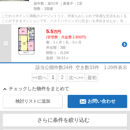
築年数：築31年 ｜募集中：
1室
階数：3階建
こだわりポイント満載のメーゾントリイ。外装もおしゃれで快適な生活をおくる
ことができるマンションです。ベストハウジングに住まいを求めませんか。当社
では明石市にある豊富な物件...
5.5
万
円
(管理費・共益費 2,800円)
敷：1ヶ月｜礼：0ヶ月
所在階：3階
間取り：2LDK
面積：56.51㎡
該当公開件数
24
件 空き数
33
件
1-20
件表示
1
2
<<前へ
次へ>>
最初
チェックした物件をまとめて
検討リストに追加
お問い合わせ
さらに条件を絞り込む