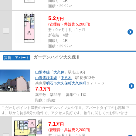
間取り：1R
面積：29.92㎡
5.2
万
円
(管理費・共益費 5,200円)
敷：0ヶ月｜礼：1ヶ月
所在階：4階
間取り：1R
面積：29.92㎡
ガーデンハイツ大久保Ⅱ
賃貸｜アパート
山陽本線
「
大久保
」駅 徒歩9分
山陽電鉄本線
「
中八木
」駅 徒歩13分
兵庫県
明石市
大久保町大久保町
２７７－６
7.1
万円
築年数：築25年 ｜募集中：
1室
階数：2階建
こだわりポイント満載のガーデンハイツ大久保Ⅱ。アパートタイプのお部屋で
す。駅から徒歩9分の物件で、アクセス良好です。物件に関してのお問い合せは
【079-497-5615】よりお電話下さ...
7.1
万
円
(管理費・共益費 2,200円)
敷：0ヶ月｜礼：1ヶ月