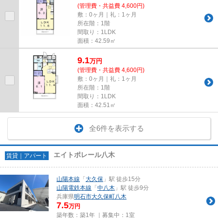
(管理費・共益費 4,600円)
敷：0ヶ月｜礼：1ヶ月
所在階：1階
間取り：1LDK
面積：42.59㎡
9.1
万
円
(管理費・共益費 4,600円)
敷：0ヶ月｜礼：1ヶ月
所在階：1階
間取り：1LDK
面積：42.51㎡
全6件を表示する
エイトポレール八木
賃貸｜アパート
山陽本線
「
大久保
」駅 徒歩15分
山陽電鉄本線
「
中八木
」駅 徒歩9分
兵庫県
明石市
大久保町八木
7.5
万円
築年数：築1年 ｜募集中：
1室