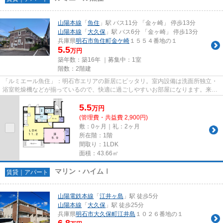
山陽本線
「
魚住
」駅 バス11分 「金ヶ崎」 停歩13分
山陽本線
「
大久保
」駅 バス6分 「金ヶ崎」 停歩13分
兵庫県
明石市
魚住町金ケ崎
１５５４番地の１
5.5
万円
築年数：築16年 ｜募集中：
1室
階数：2階建
「ルミエール魚住」：明石市エリアの新居にピッタリ。室内設備は洗面所独立・
浴室乾燥機などが揃っているので、快適に過ごしやすいお部屋になります。来客
が一目でわかるTVインターホ...
5.5
万
円
(管理費・共益費 2,900円)
敷：0ヶ月｜礼：2ヶ月
所在階：1階
間取り：1LDK
面積：43.66㎡
マリン・ハイムⅠ
賃貸｜アパート
山陽電鉄本線
「
江井ヶ島
」駅 徒歩5分
山陽本線
「
大久保
」駅 徒歩25分
兵庫県
明石市
大久保町江井島
１０２６番地の１
6.8