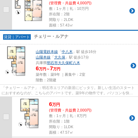
(管理費・共益費 4,000円)
敷：1ヶ月｜礼：10万円
所在階：2階
間取り：2LDK
面積：57.43㎡
チェリー・ルアナ
賃貸｜アパート
山陽電鉄本線
「
中八木
」駅 徒歩16分
山陽本線
「
大久保
」駅 徒歩17分
兵庫県
明石市
大久保町八木
6
7
万円～
万円
築年数：築9年 ｜募集中：
2室
階数：2階建
「チェリー・ルアナ」：明石市エリアの新居にピッタリ。新しい生活のスタート
におすすめなのが、こちらのアパートです。築9年の物件です。パソコンを快適
に使いたい方に、光回線を繋い...
6
万
円
(管理費・共益費 2,000円)
敷：1ヶ月｜礼：8万円
所在階：1階
間取り：1LDK
面積：47.57㎡