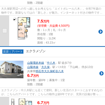
階数：2階建
大久保駅周辺への引っ越しをお考えなら「エイトポレール八木」。令和7年築の
物件です。新築ならではの「新しさ」が魅力。インターネット付きの物件です。
明石市でお部屋探しをするなら...
7.5
万
円
(管理費・共益費 4,500円)
敷：1ヶ月｜礼：0ヶ月
所在階：1階
間取り：1LDK
面積：43.23㎡
エクラメゾン
賃貸｜アパート
山陽電鉄本線
「
中八木
」駅 徒歩7分
山陽本線
「
大久保
」駅 バス6分 「下山崎」 停歩13分
兵庫県
明石市
大久保町谷八木
6.7
万円
築年数：築8年 ｜募集中：
1室
階数：2階建
エクラメゾン：中八木駅にも近くて便利。新しい生活のスタートにおすすめなの
が、こちらのアパートです。こちらの物件は築8年ですが、充実の設備が整って
います。ネットの回線工事が済...
6.7
万
円