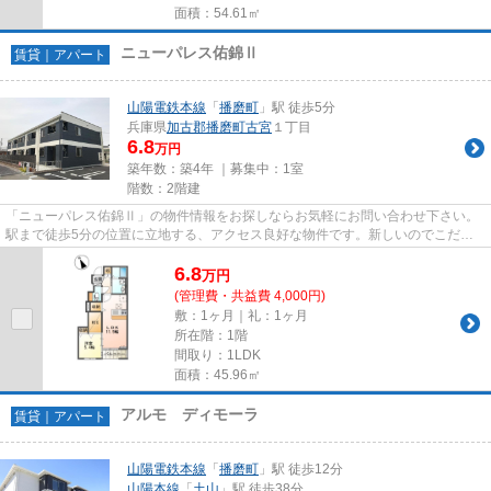
面積：54.61㎡
ニューパレス佑錦Ⅱ
賃貸｜アパート
山陽電鉄本線
「
播磨町
」駅 徒歩5分
兵庫県
加古郡播磨町
古宮
１丁目
6.8
万円
築年数：築4年 ｜募集中：
1室
階数：2階建
「ニューパレス佑錦Ⅱ」の物件情報をお探しならお気軽にお問い合わせ下さい。
駅まで徒歩5分の位置に立地する、アクセス良好な物件です。新しいのでこだわ
りの多い方にもおすすめの築浅...
6.8
万
円
(管理費・共益費 4,000円)
敷：1ヶ月｜礼：1ヶ月
所在階：1階
間取り：1LDK
面積：45.96㎡
アルモ ディモーラ
賃貸｜アパート
山陽電鉄本線
「
播磨町
」駅 徒歩12分
山陽本線
「
土山
」駅 徒歩38分