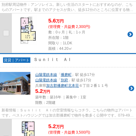
別府駅周辺物件：アンソレイユ。新しい生活のスタートにおすすめなのが、こち
らのアパートです。駅までのアクセスが良い、徒歩12分のところに位置する物件
です。別府付近の物件から、...
5.6
万
円
(管理費・共益費 2,300円)
敷：0ヶ月｜礼：1ヶ月
所在階：1階
間取り：1LDK
面積：44.20㎡
Ｓｕｎｌｉｔ ＡＩ
賃貸｜アパート
山陽電鉄本線
「
播磨町
」駅 徒歩17分
山陽電鉄本線
「
別府
」駅 徒歩17分
兵庫県
加古郡播磨町
北本荘
６丁目２番１１号
5.2
万円
築年数：築16年 ｜募集中：
1室
階数：2階建
新着情報：Ｓｕｎｌｉｔ ＡＩの空室情報ならコチラ。こちらの物件はアパート
です。ベストハウジングでは加古郡播磨町で物件を数多く公開中です。079-497-
5615から、いつでも物件に関...
5.2
万
円
(管理費・共益費 3,500円)