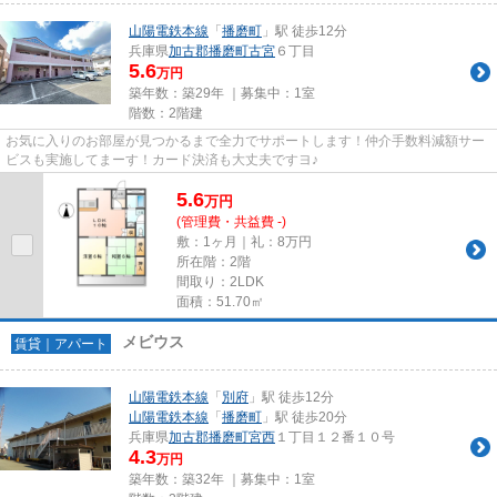
山陽電鉄本線
「
播磨町
」駅 徒歩12分
兵庫県
加古郡播磨町
古宮
６丁目
5.6
万円
築年数：築29年 ｜募集中：
1室
階数：2階建
お気に入りのお部屋が見つかるまで全力でサポートします！仲介手数料減額サー
ビスも実施してまーす！カード決済も大丈夫ですヨ♪
5.6
万
円
(管理費・共益費 -)
敷：1ヶ月｜礼：8万円
所在階：2階
間取り：2LDK
面積：51.70㎡
メビウス
賃貸｜アパート
山陽電鉄本線
「
別府
」駅 徒歩12分
山陽電鉄本線
「
播磨町
」駅 徒歩20分
兵庫県
加古郡播磨町
宮西
１丁目１２番１０号
4.3
万円
築年数：築32年 ｜募集中：
1室