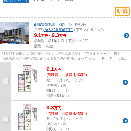
山陽電鉄本線
「
別府
」駅 徒歩9分
兵庫県
加古郡播磨町
宮西
１丁目２０番２５号
9.1
9.3
万円～
万円
築年数：築1年未満 ｜募集中：
2室
階数：3階建
加古郡播磨町近辺での物件情報：大好評のあの物件「フォルトゥーナ 播磨」。
清潔感のある室内が魅力的な令和8年築の物件となっており、一押しです。細か
い所にペットに対する愛が感じ...
9.1
万
円
(管理費・共益費 4,400円)
敷：0ヶ月｜礼：1ヶ月
所在階：2階
間取り：2LDK
面積：54.61㎡
9.3
万
円
(管理費・共益費 4,400円)
敷：0ヶ月｜礼：1ヶ月
所在階：2階
間取り：2LDK