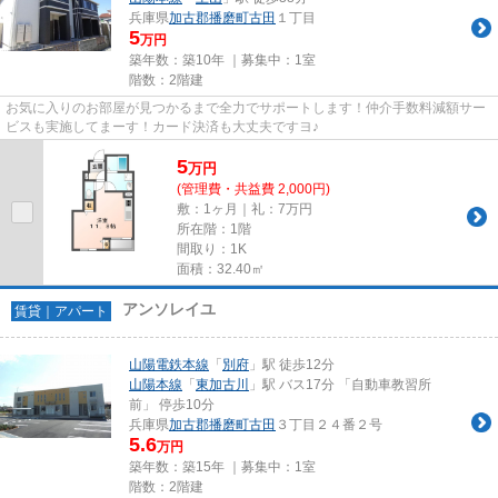
兵庫県
加古郡播磨町
古田
１丁目
5
万円
築年数：築10年 ｜募集中：
1室
階数：2階建
お気に入りのお部屋が見つかるまで全力でサポートします！仲介手数料減額サー
ビスも実施してまーす！カード決済も大丈夫ですヨ♪
5
万
円
(管理費・共益費 2,000円)
敷：1ヶ月｜礼：7万円
所在階：1階
間取り：1K
面積：32.40㎡
アンソレイユ
賃貸｜アパート
山陽電鉄本線
「
別府
」駅 徒歩12分
山陽本線
「
東加古川
」駅 バス17分 「自動車教習所
前」 停歩10分
兵庫県
加古郡播磨町
古田
３丁目２４番２号
5.6
万円
築年数：築15年 ｜募集中：
1室
階数：2階建