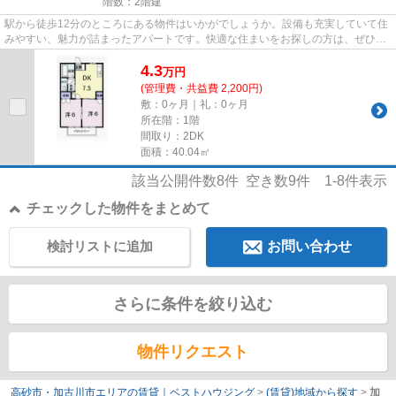
階数：2階建
駅から徒歩12分のところにある物件はいかがでしょうか。設備も充実していて住
みやすい、魅力が詰まったアパートです。快適な住まいをお探しの方は、ぜひ当
社へご連絡下さい。地域に詳...
4.3
万
円
(管理費・共益費 2,200円)
敷：0ヶ月｜礼：0ヶ月
所在階：1階
間取り：2DK
面積：40.04㎡
該当公開件数
8
件 空き数
9
件
1-8
件表示
チェックした物件をまとめて
検討リストに追加
お問い合わせ
さらに条件を絞り込む
物件リクエスト
高砂市・加古川市エリアの賃貸｜ベストハウジング
>
(賃貸)地域から探す
>
加