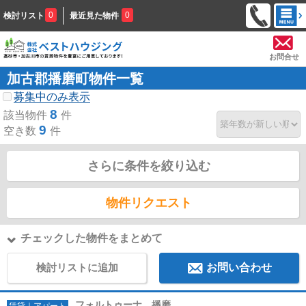
0
0
検討リスト
最近見た物件
お問合せ
加古郡播磨町物件一覧
募集中のみ表示
8
該当物件
件
9
空き数
件
さらに条件を絞り込む
物件リクエスト
チェックした物件をまとめて
検討リストに追加
お問い合わせ
フォルトゥーナ 播磨
賃貸｜アパート