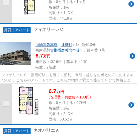
敷：0ヶ月｜礼：1ヶ月
所在階：1階
間取り：1LDK
面積：44.18㎡
フィオリーレＣ
賃貸｜アパート
山陽電鉄本線
「
播磨町
」駅 徒歩13分
兵庫県
加古郡播磨町
北本荘
３丁目４番８号
6.7
万円
築年数：築16年 ｜募集中：
1室
階数：2階建
フィオリーレＣ：播磨町駅にも近くて便利。今引っ越しをお考えの方におすすめ
なのが、こちらのアパートです。こちらの物件は駅まで徒歩で13分で到着しま
す。ペットもOKなので、ご近所...
6.7
万
円
(管理費・共益費 4,100円)
敷：0ヶ月｜礼：9万円
所在階：2階
間取り：2LDK
面積：58.52㎡
ネオパリエＡ
賃貸｜アパート