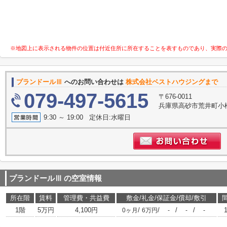
※地図上に表示される物件の位置は付近住所に所在することを表すものであり、実際
プランドールⅢ
へのお問い合わせは
株式会社ベストハウジングまで
079-497-5615
〒676-0011
兵庫県高砂市荒井町小
9:30 ～ 19:00 定休日:水曜日
プランドールⅢ
の空室情報
所在階
賃料
管理費・共益費
敷金/礼金/保証金/償却/敷引
1階
5万円
4,100円
/
/
/
/
0ヶ月
6万円
-
-
-