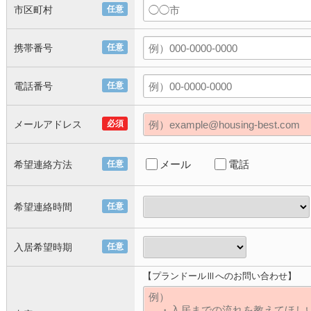
市区町村
任意
携帯番号
任意
電話番号
任意
メールアドレス
必須
メール
電話
希望連絡方法
任意
希望連絡時間
任意
入居希望時期
任意
【プランドールⅢへのお問い合わせ】