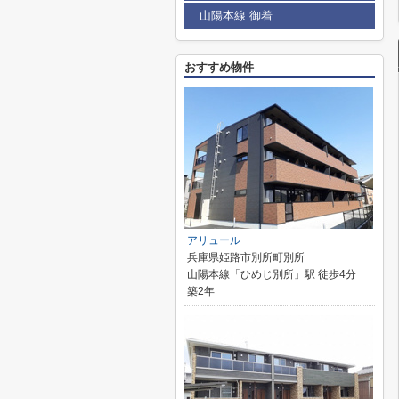
山陽本線 御着
おすすめ物件
アリュール
兵庫県姫路市別所町別所
山陽本線「ひめじ別所」駅 徒歩4分
築2年