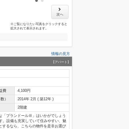
次へ
※ご覧になりたい写真をクリックすると
拡大されて表示されます。
情報の見方
【アパート】
益費
4,100円
年数）
2014年 2月 ( 築12年 )
2階建
な「プランドールⅢ」はいかがでしょう
です。設備も充実していて住みやすい、魅
とするなら、こちらの物件を是非お選び