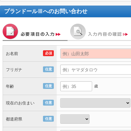
プランドールⅢ
へのお問い合わせ
お名前
必須
フリガナ
任意
年齢
任意
歳
現在のお住まい
任意
都道府県
任意