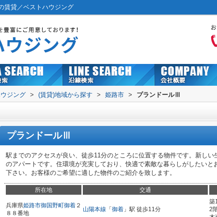
の賃貸／ベストハウジング
ハウジング
>
(賃貸)地域から探す
>
姫路市
>
プランドールⅢ
プランドールⅢ
駅までのアクセスが良い、徒歩11分のところに位置する物件です。新しい
のアパートです。住環境が充実しており、快適で素敵な暮らしがしたいと
下さい。お客様のご希望に適した物件のご紹介を致します。
所在地
交通
築
兵庫県
姫路市
御国野町御着
２
山陽本線
「
御着
」駅 徒歩11分
2
８８番地