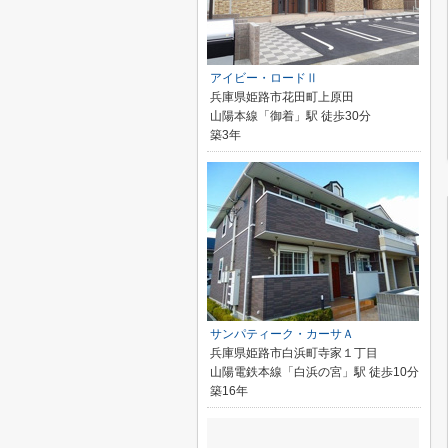
アイビー・ロードⅡ
兵庫県姫路市花田町上原田
山陽本線「御着」駅 徒歩30分
築3年
サンパティーク・カーサＡ
兵庫県姫路市白浜町寺家１丁目
山陽電鉄本線「白浜の宮」駅 徒歩10分
築16年