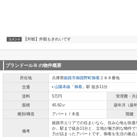
【外観】外観もきれいです
コメント
プランドールⅢ
の物件概要
所在地
兵庫県
姫路市
御国野町御着
２８８番地
山陽本線
「
御着
」駅 徒歩11分
交通
賃料
5万円
管理費・共
面積
45.82㎡
築年月（築
種別/構造
アパート / 木造
階建
姫路市エリアでの住まいなら、住み心地も快適
か。駅まで徒歩11分と、立地が魅力的な物件
備考
力が詰まったアパートです。御着を生活の拠点