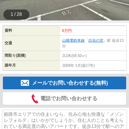
1 / 28
賃料
6万円
山陽電鉄本線
「
白浜の宮
」駅 徒歩13
交通
分
間取り(面積)
2LDK(58.50㎡)
築年月
2009年 1月(築17年)
メールでお問い合わせする(無料)
電話でお問い合わせする
姫路市エリアでの住まいなら、住み心地も快適な「メゾン
レフォルテ」はいかがでしょうか。住む人のことも考えら
れている満足度の高いアパートです。徒歩13分で駅へのア