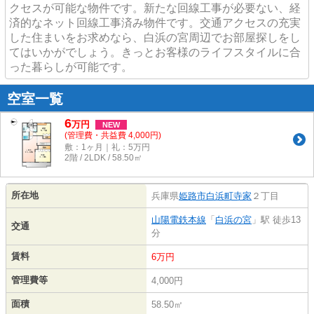
クセスが可能な物件です。新たな回線工事が必要ない、経
済的なネット回線工事済み物件です。交通アクセスの充実
した住まいをお求めなら、白浜の宮周辺でお部屋探しをし
てはいかがでしょう。きっとお客様のライフスタイルに合
った暮らしが可能です。
空室一覧
6
万
円
NEW
(管理費・共益費 4,000円)
敷：1ヶ月｜礼：5万円
2階 / 2LDK / 58.50㎡
所在地
兵庫県
姫路市
白浜町寺家
２丁目
山陽電鉄本線
「
白浜の宮
」駅 徒歩13
交通
分
賃料
6万円
管理費等
4,000円
面積
58.50㎡