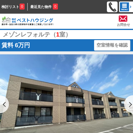
0
0
検討リスト
最近見た物件
お問合せ
メゾンレフォルテ（
1
室）
賃料
6万円
空室情報を確認