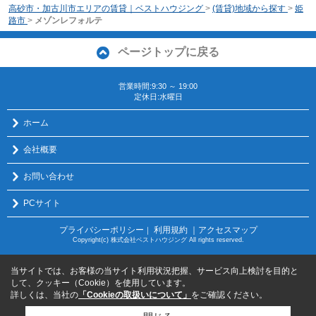
高砂市・加古川市エリアの賃貸｜ベストハウジング
>
(賃貸)地域から探す
>
姫
路市
>
メゾンレフォルテ
ページトップに戻る
営業時間:9:30 ～ 19:00
定休日:水曜日
ホーム
会社概要
お問い合わせ
PCサイト
プライバシーポリシー
利用規約
｜アクセスマップ
｜
Copyright(c) 株式会社ベストハウジング All rights reserved.
当サイトでは、お客様の当サイト利用状況把握、サービス向上検討を目的と
して、クッキー（Cookie）を使用しています。
詳しくは、当社の
「Cookieの取扱いについて」
をご確認ください。