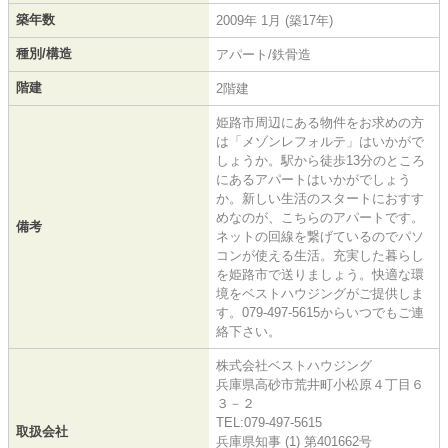
築年数
2009年 1月 (築17年)
種別/構造
アパート/鉄骨造
階建
2階建
姫路市周辺にある物件をお求めの方
は「メゾンレフォルテ」はいかがで
しょうか。駅から徒歩13分のところ
にあるアパートはいかがでしょう
か。新しい生活のスタートにおすす
めなのが、こちらのアパートです。
備考
ネットの回線を繋げているのでパソ
コンが使える生活。充実した暮らし
を姫路市で送りましょう。快適な環
境をベストハウジングがご提供しま
す。079-497-5615からいつでもご連
絡下さい。
株式会社ベストハウジング
兵庫県高砂市荒井町小松原４丁目６
３－２
TEL:079-497-5615
取扱会社
兵庫県知事 (1) 第401662号