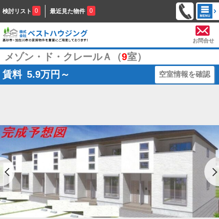
0
0
検討リスト
最近見た物件
お問合せ
メゾン・ド・クレールＡ（
9
室）
賃料
5.9
万円～
空室情報を確認