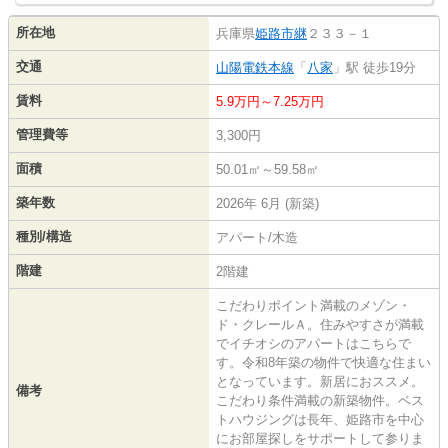
所在地
兵庫県
姫路市
継
２３３－１
交通
山陽電鉄本線
「
八家
」駅 徒歩19分
賃料
5.9万円～7.25万円
管理費等
3,300円
面積
50.01㎡～59.58㎡
築年数
2026年 6月 (新築)
種別/構造
アパート/木造
階建
2階建
こだわりポイント満載のメゾン・
ド・クレールＡ。住みやすさが満載
でイチオシのアパートはこちらで
す。令和8年築の物件で快適な住まい
となっています。新居におススメ。
備考
こだわり条件満載の新築物件。ベス
トハウジングは長年、姫路市を中心
にお部屋探しをサポートして参りま