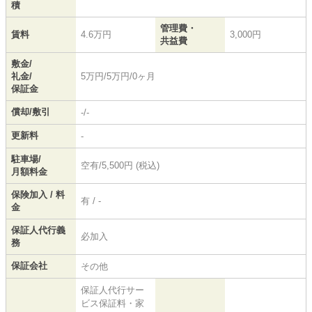
積
管理費・
賃料
4.6万円
3,000円
共益費
敷金/
礼金/
5万円/5万円/0ヶ月
保証金
償却/敷引
-/-
更新料
-
駐車場/
空有/5,500円 (税込)
月額料金
保険加入 / 料
有 / -
金
保証人代行義
必加入
務
保証会社
その他
保証人代行サー
ビス保証料・家