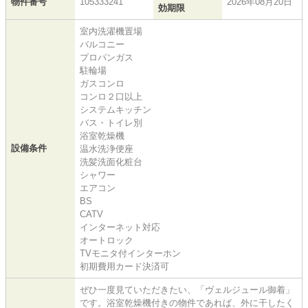
物件番号
105333241
2026年08月20日
効期限
室内洗濯機置場
バルコニー
プロパンガス
駐輪場
ガスコンロ
コンロ２口以上
システムキッチン
バス・トイレ別
浴室乾燥機
設備条件
温水洗浄便座
洗髪洗面化粧台
シャワー
エアコン
BS
CATV
インターネット対応
オートロック
TVモニタ付インターホン
初期費用カード決済可
ぜひ一度見ていただきたい、「ヴェルジュール御着」
です。浴室乾燥機付きの物件であれば、外に干したく