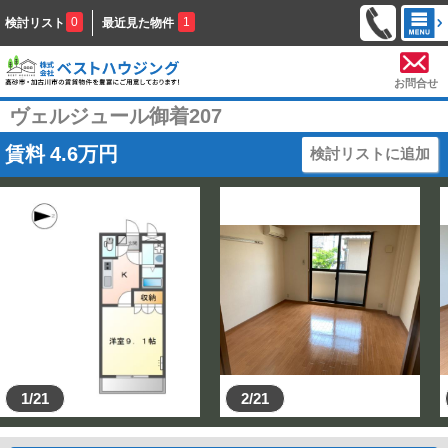
0
1
検討リスト
最近見た物件
お問合せ
ヴェルジュール御着207
賃料
4.6
万円
検討リストに追加
1/21
2/21