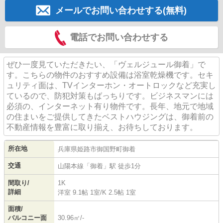
メールでお問い合わせする(無料)
電話でお問い合わせする
ぜひ一度見ていただきたい、「ヴェルジュール御着」で
す。こちらの物件のおすすめ設備は浴室乾燥機です。セキ
ュリティ面は、TVインターホン・オートロックなど充実し
ているので、防犯対策もばっちりです。ビジネスマンには
必須の、インターネット有り物件です。長年、地元で地域
の住まいをご提供してきたベストハウジングは、御着前の
不動産情報を豊富に取り揃え、お待ちしております。
所在地
兵庫県
姫路市
御国野町御着
交通
山陽本線
「
御着
」駅 徒歩1分
間取り/
1K
詳細
洋室 9.1帖 1室
/
K 2.5帖 1室
面積/
バルコニー面
30.96㎡/-