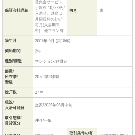
賃集金サービス
手数料 10,000円/
保証会社詳細
向き
東
入居時、以降は
月額賃料の1％/
毎月(入居期間
中)、他プラン有
築年月
2007年 9月 (築18年)
契約期間
2年
種別/構造
マンション/鉄骨造
部屋/
所在階/
207/2階/3階建
階建
総戸数
27戸
現況/
空家/2026年08月中旬
入居可能日
取引態様/
仲介/一般
賃貸区分
取引条件の有