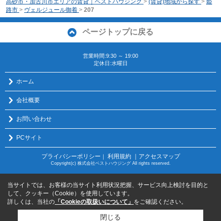
高砂市・加古川市エリアの賃貸｜ベストハウジング
>
(賃貸)地域から探す
>
姫
路市
>
ヴェルジュール御着
>
207
ページトップに戻る
営業時間:9:30 ～ 19:00
定休日:水曜日
ホーム
会社概要
お問い合わせ
PCサイト
プライバシーポリシー
利用規約
｜アクセスマップ
｜
Copyright(c) 株式会社ベストハウジング All rights reserved.
当サイトでは、お客様の当サイト利用状況把握、サービス向上検討を目的と
して、クッキー（Cookie）を使用しています。
詳しくは、当社の
「Cookieの取扱いについて」
をご確認ください。
閉じる