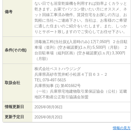
ない日でも浴室乾燥機を利用すれば効率よくカラッと
乾きます。お家でパソコン使いたい方にオススメ、ネ
備考
ット回線工事済み物件。賃貸住宅をお探しの方は、お
気軽に当社へご連絡下さい。当社は、お客様のご希望
に適した住まいのご紹介をいたします。また、しっか
りとサポート致しますのでご安心してお任せ下さい。
消毒施工料(当社扱)(入居時のみ):1万7,050円 ２台目駐
車場（並列）(空き確認要)(1ヵ月):5,500円（月額） ２
条件(その他)
台目駐車場（縦列区画）(空き確認要)(1ヵ月):3,300円
（月額）
株式会社ベストハウジング
兵庫県高砂市荒井町小松原４丁目６３－２
TEL:079-497-5615
取扱会社
兵庫県知事 (1) 第401662号
（一社）兵庫県宅地建物取引業保証協会（公社）近畿
地区不動産公正取引協議会加盟
情報更新日
2026年08月06日
更新予定日
2026年08月20日
情報の見方