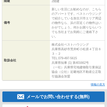
階建
2階建
新しい生活にお勧めなのが、こちら
のアパートです。ベストハウジング
で紹介している加古川市エリア周辺
備考
の物件なら、浜の宮近くの物件はい
かがでしょう。何かお困りならいつ
でも当社までお気軽にご連絡下さ
い。
株式会社ベストハウジング
兵庫県高砂市荒井町小松原４丁目６
３－２
TEL:079-497-5615
取扱会社
兵庫県知事 (1) 第401662号
（一社）兵庫県宅地建物取引業保証
協会（公社）近畿地区不動産公正取
引協議会加盟
情報の見方
メールでお問い合わせする(無料)