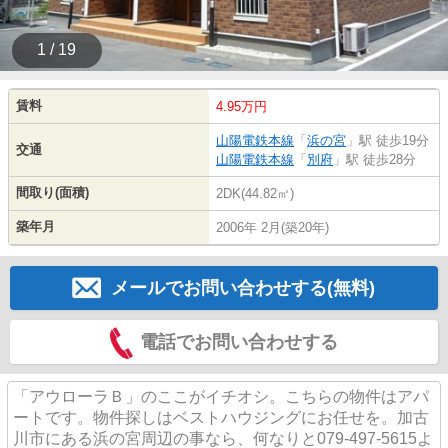
1 / 19
賃料
4.95万円
山陽電鉄本線
「
浜の宮
」駅 徒歩19分
交通
山陽電鉄本線
「
別府
」駅 徒歩28分
間取り(面積)
2DK(44.82㎡)
築年月
2006年 2月(築20年)
メールでお問い合わせする(無料)
電話でお問い合わせする
「アウローラＢ」のここがイチオシ。こちらの物件はアパ
ートです。物件探しはベストハウジングにお任せを。加古
川市にある浜の宮周辺の事なら、何なりと079-497-5615よ