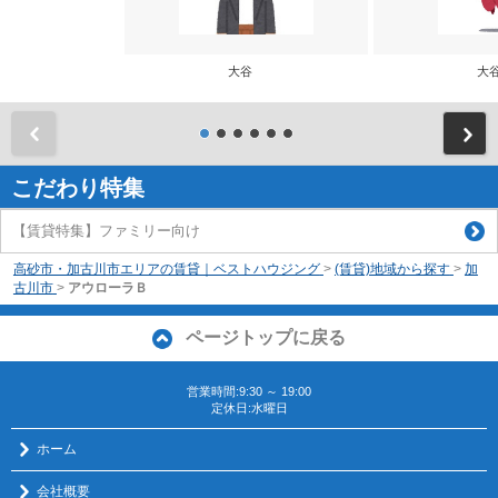
大谷
大
前
こだわり特集
【賃貸特集】ファミリー向け
高砂市・加古川市エリアの賃貸｜ベストハウジング
>
(賃貸)地域から探す
>
加
古川市
>
アウローラＢ
ページトップに戻る
営業時間:9:30 ～ 19:00
定休日:水曜日
ホーム
会社概要