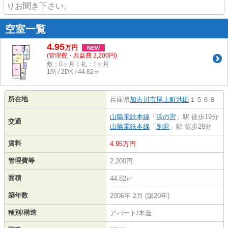
りお聞き下さい。
空室一覧
4.95
万
円
NEW
(管理費・共益費 2,200円)
敷：0ヶ月｜礼：1ヶ月
1階 / 2DK / 44.82㎡
所在地
兵庫県
加古川市
尾上町池田
１５６８
山陽電鉄本線
「
浜の宮
」駅 徒歩19分
交通
山陽電鉄本線
「
別府
」駅 徒歩28分
賃料
4.95万円
管理費等
2,200円
面積
44.82㎡
築年数
2006年 2月 (築20年)
種別/構造
アパート/木造