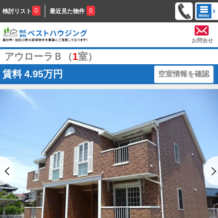
0
0
検討リスト
最近見た物件
お問合せ
アウローラＢ（
1
室）
賃料
4.95万円
空室情報を確認