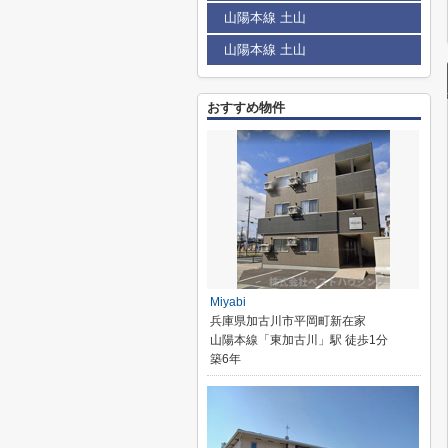
山陽本線 土山
山陽本線 土山
おすすめ物件
Miyabi
兵庫県加古川市平岡町新在家
山陽本線「東加古川」駅 徒歩1分
築6年