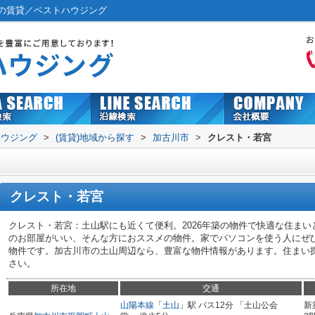
の賃貸／ベストハウジング
ハウジング
>
(賃貸)地域から探す
>
加古川市
>
クレスト・若宮
クレスト・若宮
クレスト・若宮：土山駅にも近くて便利。2026年築の物件で快適な住ま
のお部屋がいい、そんな方におススメの物件。家でパソコンを使う人にぜ
物件です。加古川市の土山周辺なら、豊富な物件情報があります。住まい探しの際
さい。
所在地
交通
山陽本線
「
土山
」駅 バス12分 「土山公会
新