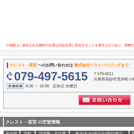
※地図上に表示される物件の位置は付近住所に所在することを表すものであり、実際
クレスト・若宮
へのお問い合わせは
株式会社ベストハウジングまで
079-497-5615
〒676-0011
兵庫県高砂市荒井町小
9:30 ～ 19:00 定休日:水曜日
クレスト・若宮
の空室情報
所在階
賃料
管理費・共益費
敷金/礼金/保証金/償却/敷引