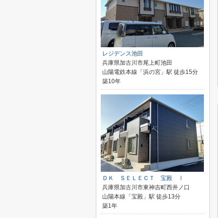
レジデンス池田
兵庫県加古川市尾上町池田
山陽電鉄本線「浜の宮」駅 徒歩15分
築10年
ＤＫ ＳＥＬＥＣＴ 宝殿 Ⅰ
兵庫県加古川市東神吉町西井ノ口
山陽本線「宝殿」駅 徒歩13分
築1年