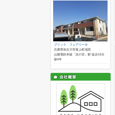
ブリック フェアリーⅢ
兵庫県加古川市尾上町池田
山陽電鉄本線「浜の宮」駅 徒歩16分
築4年