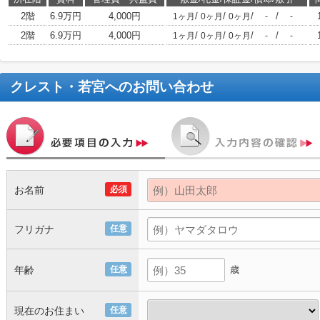
2階
6.9万円
4,000円
/
/
/
/
1ヶ月
0ヶ月
0ヶ月
-
-
2階
6.9万円
4,000円
/
/
/
/
1ヶ月
0ヶ月
0ヶ月
-
-
クレスト・若宮
へのお問い合わせ
お名前
必須
フリガナ
任意
年齢
任意
歳
現在のお住まい
任意