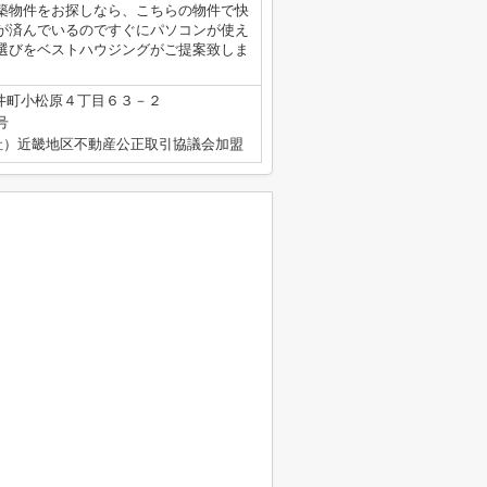
築物件をお探しなら、こちらの物件で快
が済んでいるのですぐにパソコンが使え
選びをベストハウジングがご提案致しま
井町小松原４丁目６３－２
号
社）近畿地区不動産公正取引協議会加盟