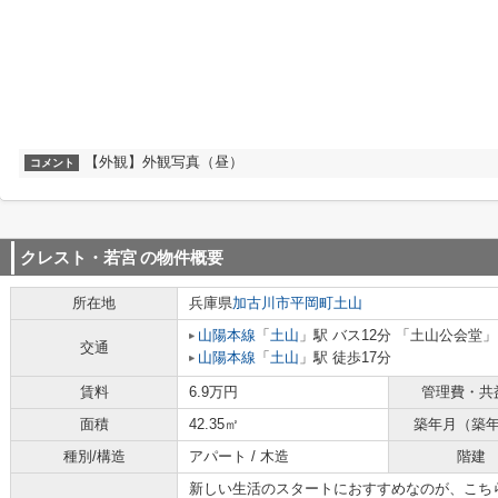
【外観】外観写真（昼）
コメント
クレスト・若宮
の物件概要
所在地
兵庫県
加古川市
平岡町土山
山陽本線
「
土山
」駅 バス12分 「土山公会堂」
交通
山陽本線
「
土山
」駅 徒歩17分
賃料
6.9万円
管理費・共
面積
42.35㎡
築年月（築
種別/構造
アパート / 木造
階建
新しい生活のスタートにおすすめなのが、こちら