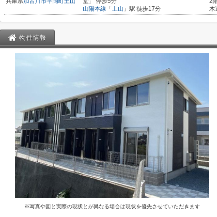
兵庫県
加古川市
平岡町土山
堂」 停歩5分
2
山陽本線
「
土山
」駅 徒歩17分
木
物件情報
※写真や図と実際の現状とが異なる場合は現状を優先させていただきます