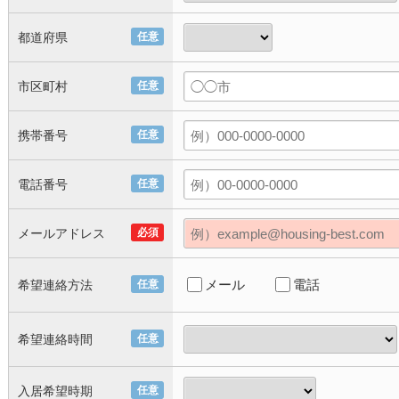
都道府県
任意
市区町村
任意
携帯番号
任意
電話番号
任意
メールアドレス
必須
メール
電話
希望連絡方法
任意
希望連絡時間
任意
入居希望時期
任意