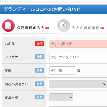
グランディールココ
へのお問い合わせ
お名前
必須
フリガナ
任意
年齢
任意
歳
現在のお住まい
任意
都道府県
任意