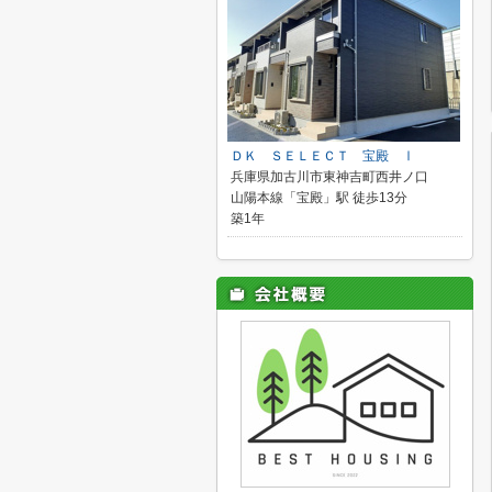
ＤＫ ＳＥＬＥＣＴ 宝殿 Ⅰ
兵庫県加古川市東神吉町西井ノ口
山陽本線「宝殿」駅 徒歩13分
築1年