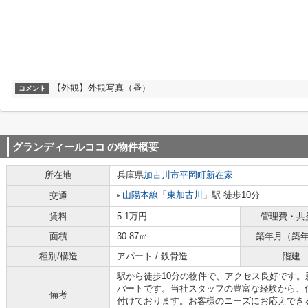
【外観】外観写真（昼）
コメント
グランディールココ
の物件概要
所在地
兵庫県
加古川市
平岡町新在家
山陽本線
「
東加古川
」駅 徒歩10分
交通
賃料
5.1万円
管理費・共
面積
30.87㎡
築年月（築
種別/構造
アパート / 鉄骨造
階建
駅から徒歩10分の物件で、アクセス良好です
パートです。当社スタッフの豊富な経験から、
備考
付けております。お客様のニーズにお応えでき