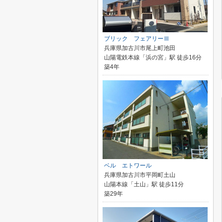
ブリック フェアリーⅢ
兵庫県加古川市尾上町池田
山陽電鉄本線「浜の宮」駅 徒歩16分
築4年
ベル エトワール
兵庫県加古川市平岡町土山
山陽本線「土山」駅 徒歩11分
築29年