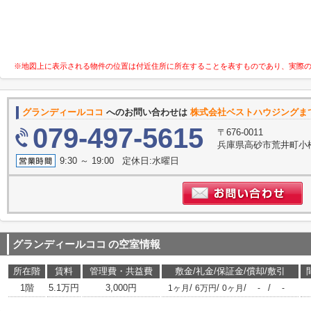
※地図上に表示される物件の位置は付近住所に所在することを表すものであり、実際
グランディールココ
へのお問い合わせは
株式会社ベストハウジングま
079-497-5615
〒676-0011
兵庫県高砂市荒井町小
9:30 ～ 19:00 定休日:水曜日
グランディールココ
の空室情報
所在階
賃料
管理費・共益費
敷金/礼金/保証金/償却/敷引
1階
5.1万円
3,000円
/
/
/
/
1ヶ月
6万円
0ヶ月
-
-