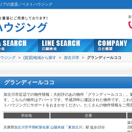
リアの賃貸／ベストハウジング
ハウジング
>
(賃貸)地域から探す
>
加古川市
>
グランディールココ
グランディールココ
加古川市近辺での物件情報：大好評のあの物件「グランディールココ」。魅
す。こちらの物件はアパートです。平成28年に建設された物件です。これ
トハウジングにサポートをおまかせください。たくさんの物件情報をご用
所在地
交通
築
兵庫県
加古川市
平岡町新在家
山陽本線
「
東加古川
」駅 徒歩10分
2