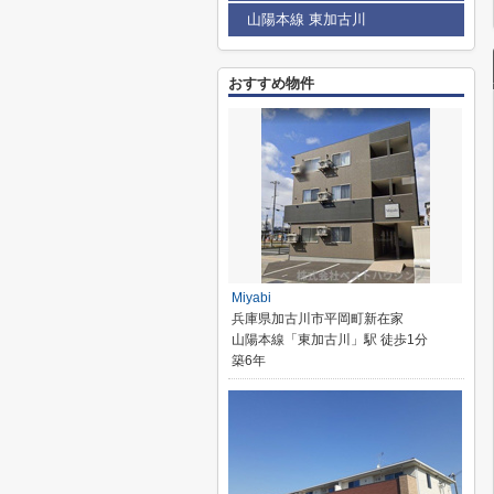
山陽本線 東加古川
おすすめ物件
Miyabi
兵庫県加古川市平岡町新在家
山陽本線「東加古川」駅 徒歩1分
築6年