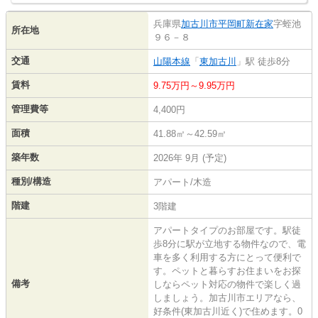
兵庫県
加古川市
平岡町新在家
字蛭池
所在地
９６－８
交通
山陽本線
「
東加古川
」駅 徒歩8分
賃料
9.75万円～9.95万円
管理費等
4,400円
面積
41.88㎡～42.59㎡
築年数
2026年 9月 (予定)
種別/構造
アパート/木造
階建
3階建
アパートタイプのお部屋です。駅徒
歩8分に駅が立地する物件なので、電
車を多く利用する方にとって便利で
す。ペットと暮らすお住まいをお探
備考
しならペット対応の物件で楽しく過
しましょう。加古川市エリアなら、
好条件(東加古川近く)で住めます。0