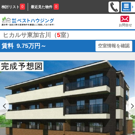
0
0
検討リスト
最近見た物件
お問合せ
ヒカルサ東加古川（
5
室）
賃料
9.75
万円～
空室情報を確認