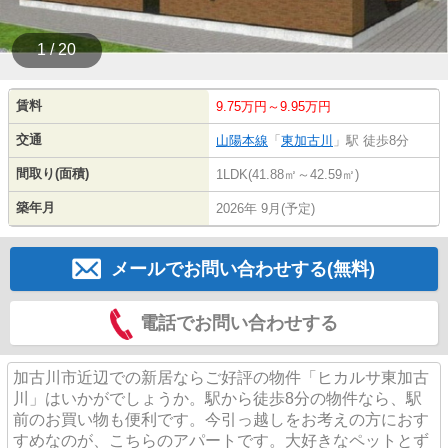
1 / 20
賃料
9.75万円～9.95万円
交通
山陽本線
「
東加古川
」駅 徒歩8分
間取り(面積)
1LDK(41.88㎡～42.59㎡)
築年月
2026年 9月(予定)
メールでお問い合わせする(無料)
電話でお問い合わせする
加古川市近辺での新居ならご好評の物件「ヒカルサ東加古
川」はいかがでしょうか。駅から徒歩8分の物件なら、駅
前のお買い物も便利です。今引っ越しをお考えの方におす
すめなのが、こちらのアパートです。大好きなペットとず