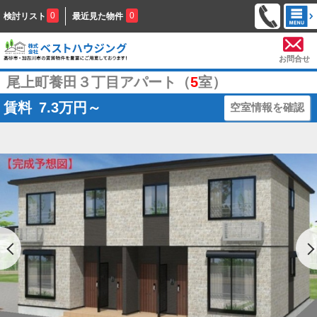
0
0
検討リスト
最近見た物件
お問合せ
尾上町養田３丁目アパート（
5
室）
賃料
7.3
万円～
空室情報を確認