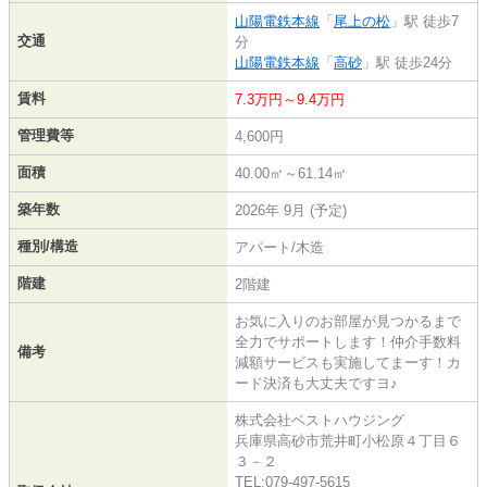
山陽電鉄本線
「
尾上の松
」駅 徒歩7
交通
分
山陽電鉄本線
「
高砂
」駅 徒歩24分
賃料
7.3万円～9.4万円
管理費等
4,600円
面積
40.00㎡～61.14㎡
築年数
2026年 9月 (予定)
種別/構造
アパート/木造
階建
2階建
お気に入りのお部屋が見つかるまで
全力でサポートします！仲介手数料
備考
減額サービスも実施してまーす！カ
ード決済も大丈夫ですヨ♪
株式会社ベストハウジング
兵庫県高砂市荒井町小松原４丁目６
３－２
TEL:079-497-5615