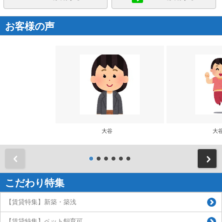
お客様の声
大谷
大
前
こだわり特集
【賃貸特集】新築・築浅
【賃貸特集】ペット飼育可