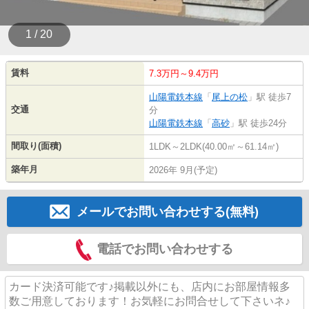
1 / 20
賃料
7.3万円～9.4万円
山陽電鉄本線
「
尾上の松
」駅 徒歩7
交通
分
山陽電鉄本線
「
高砂
」駅 徒歩24分
間取り(面積)
1LDK～2LDK(40.00㎡～61.14㎡)
築年月
2026年 9月(予定)
メールでお問い合わせする(無料)
電話でお問い合わせする
カード決済可能です♪掲載以外にも、店内にお部屋情報多
数ご用意しております！お気軽にお問合せして下さいネ♪