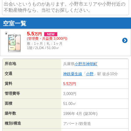
出会いというものがあります。小野市エリアや小野付近の
不動産物件なら、当社でお探しください。
空室一覧
5.5
万
円
NEW
(管理費・共益費 3,000円)
敷：1ヶ月｜礼：1ヶ月
1階 / 2LDK / 51.00㎡
所在地
兵庫県
小野市
神明町
交通
神鉄粟生線
「
小野
」駅 徒歩10分
賃料
5.5万円
管理費等
3,000円
面積
51.00㎡
築年数
1996年 4月 (築30年)
種別/構造
アパート/鉄骨造