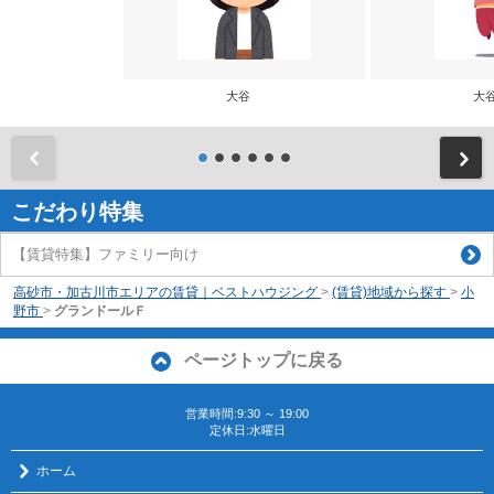
大谷
大
前
こだわり特集
【賃貸特集】ファミリー向け
高砂市・加古川市エリアの賃貸｜ベストハウジング
>
(賃貸)地域から探す
>
小
野市
>
グランドールＦ
ページトップに戻る
営業時間:9:30 ～ 19:00
定休日:水曜日
ホーム