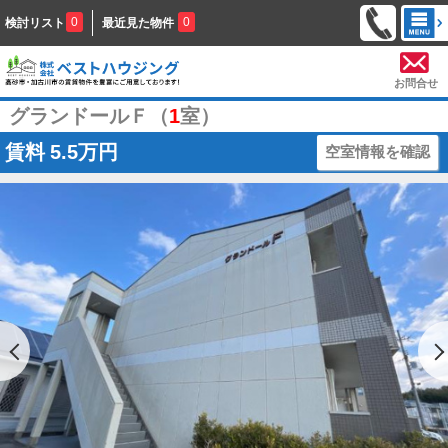
0
0
検討リスト
最近見た物件
お問合せ
グランドールＦ（
1
室）
賃料
5.5万円
空室情報を確認