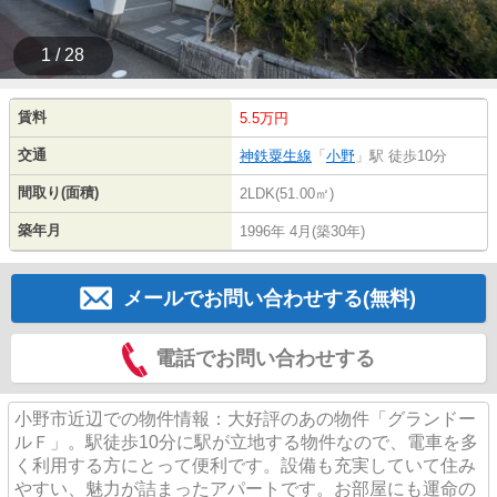
1 / 28
賃料
5.5万円
交通
神鉄粟生線
「
小野
」駅 徒歩10分
間取り(面積)
2LDK(51.00㎡)
築年月
1996年 4月(築30年)
メールでお問い合わせする(無料)
電話でお問い合わせする
小野市近辺での物件情報：大好評のあの物件「グランドー
ルＦ」。駅徒歩10分に駅が立地する物件なので、電車を多
く利用する方にとって便利です。設備も充実していて住み
やすい、魅力が詰まったアパートです。お部屋にも運命の