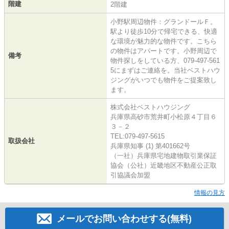
階建
2階建
小野駅周辺物件：グランドールＦ。
駅より徒歩10分で帰宅できる、快適
な環境が魅力的な物件です。こちら
の物件はアパートです。小野周辺で
備考
物件探しをしている方、079-497-561
5にまずはご連絡を。当社ベストハウ
ジングがいつでも物件をご提案致し
ます。
株式会社ベストハウジング
兵庫県高砂市荒井町小松原４丁目６
３－２
TEL:079-497-5615
取扱会社
兵庫県知事 (1) 第401662号
（一社）兵庫県宅地建物取引業保証
協会（公社）近畿地区不動産公正取
引協議会加盟
情報の見方
メールでお問い合わせする(無料)