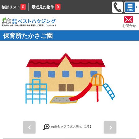
0
0
検討リスト
最近見た物件
お問合せ
保育所たかさご園
前
次
画像タップで拡大表示【
1
/1】