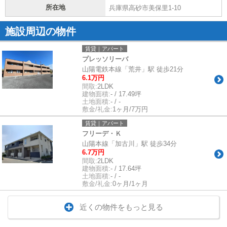
所在地
兵庫県高砂市美保里1-10
施設周辺の物件
賃貸｜アパート
プレッソリーバ
山陽電鉄本線「荒井」駅 徒歩21分
6.1万円
間取:
2LDK
建物面積:
- / 17.49坪
土地面積:
- / -
敷金/礼金:
1ヶ月/7万円
賃貸｜アパート
フリーデ・Ｋ
山陽本線「加古川」駅 徒歩34分
6.7万円
間取:
2LDK
建物面積:
- / 17.64坪
土地面積:
- / -
敷金/礼金:
0ヶ月/1ヶ月
近くの物件をもっと見る