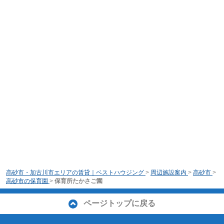
高砂市・加古川市エリアの賃貸｜ベストハウジング
>
周辺施設案内
>
高砂市
>
高砂市の保育園
>
保育所たかさご園
ページトップに戻る