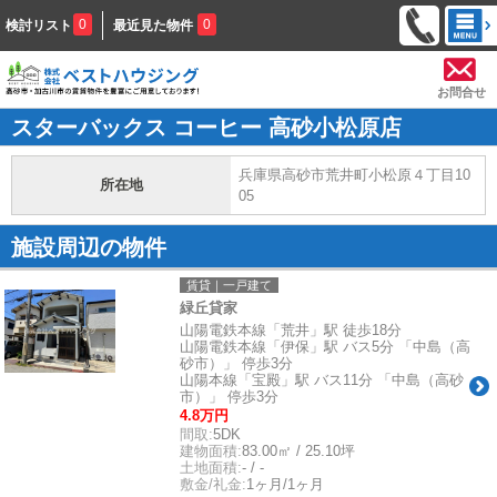
0
0
検討リスト
最近見た物件
お問合せ
スターバックス コーヒー 高砂小松原店
兵庫県高砂市荒井町小松原４丁目10
所在地
05
施設周辺の物件
賃貸｜一戸建て
緑丘貸家
山陽電鉄本線「荒井」駅 徒歩18分
山陽電鉄本線「伊保」駅 バス5分 「中島（高
砂市）」 停歩3分
山陽本線「宝殿」駅 バス11分 「中島（高砂
市）」 停歩3分
4.8万円
間取:
5DK
建物面積:
83.00㎡ / 25.10坪
土地面積:
- / -
敷金/礼金:
1ヶ月/1ヶ月