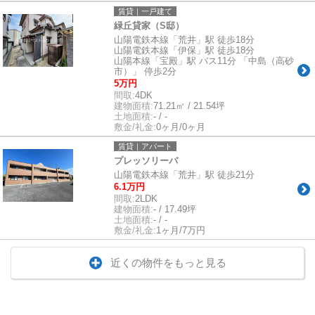
賃貸｜一戸建て
緑丘貸家（S邸）
山陽電鉄本線「荒井」駅 徒歩18分
山陽電鉄本線「伊保」駅 徒歩18分
山陽本線「宝殿」駅 バス11分 「中島（高砂
市）」 停歩2分
5万円
間取:
4DK
建物面積:
71.21㎡ / 21.54坪
土地面積:
- / -
敷金/礼金:
0ヶ月/0ヶ月
賃貸｜アパート
プレッソリーバ
山陽電鉄本線「荒井」駅 徒歩21分
6.1万円
間取:
2LDK
建物面積:
- / 17.49坪
土地面積:
- / -
敷金/礼金:
1ヶ月/7万円
近くの物件をもっと見る