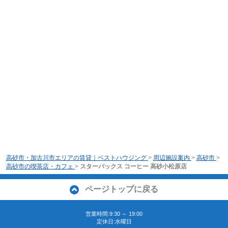
高砂市・加古川市エリアの賃貸｜ベストハウジング
>
周辺施設案内
>
高砂市
>
高砂市の喫茶店・カフェ
>
スターバックス コーヒー 高砂小松原店
ページトップに戻る
営業時間:9:30 ～ 19:00
定休日:水曜日