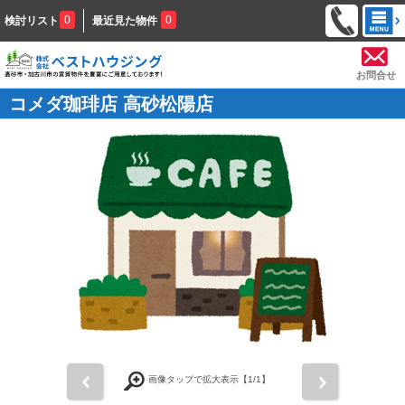
0
0
検討リスト
最近見た物件
お問合せ
コメダ珈琲店 高砂松陽店
前
次
画像タップで拡大表示【
1
/1】