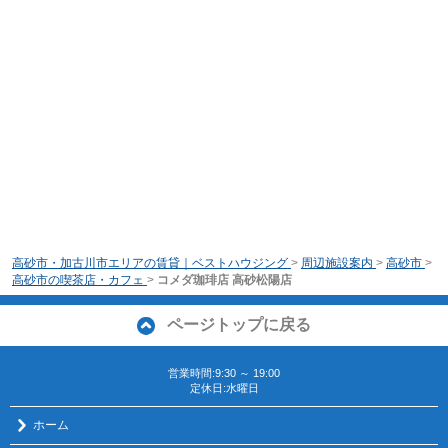
高砂市・加古川市エリアの賃貸｜ベストハウジング
>
周辺施設案内
>
高砂市
>
高砂市の喫茶店・カフェ
>
コメダ珈琲店 高砂松陽店
ページトップに戻る
営業時間:9:30 ～ 19:00
定休日:水曜日
ホーム