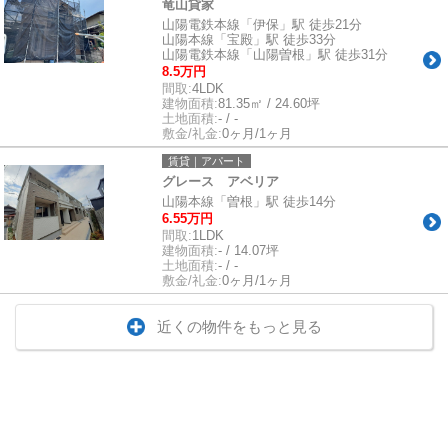
竜山貸家
山陽電鉄本線「伊保」駅 徒歩21分
山陽本線「宝殿」駅 徒歩33分
山陽電鉄本線「山陽曽根」駅 徒歩31分
8.5万円
間取:
4LDK
建物面積:
81.35㎡ / 24.60坪
土地面積:
- / -
敷金/礼金:
0ヶ月/1ヶ月
賃貸｜アパート
グレース アベリア
山陽本線「曽根」駅 徒歩14分
6.55万円
間取:
1LDK
建物面積:
- / 14.07坪
土地面積:
- / -
敷金/礼金:
0ヶ月/1ヶ月
近くの物件をもっと見る