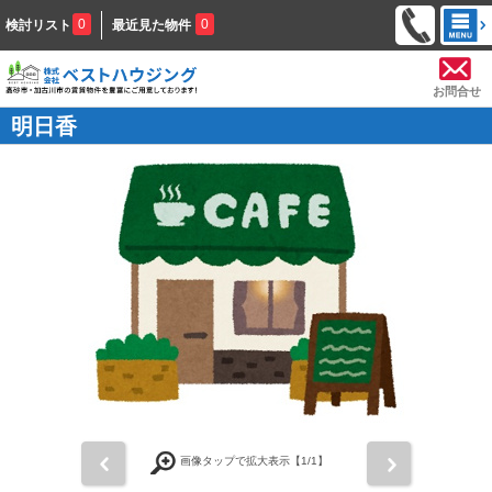
0
0
検討リスト
最近見た物件
お問合せ
明日香
前
次
画像タップで拡大表示【
1
/1】