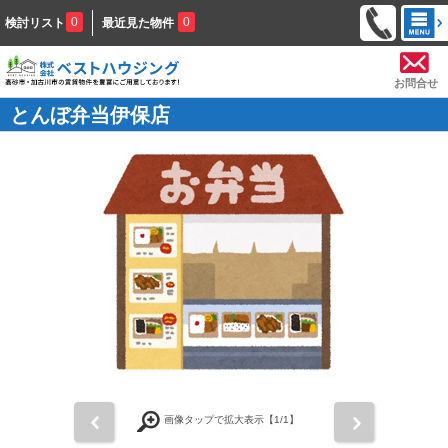
0
0
検討リスト
最近見た物件
お問合せ
とんぼ弁当伊保店
前
次
画像タップで拡大表示【
1
/1】