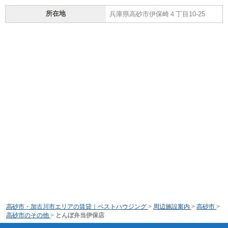
所在地
兵庫県高砂市伊保崎４丁目10-25
高砂市・加古川市エリアの賃貸｜ベストハウジング
>
周辺施設案内
>
高砂市
>
高砂市のその他
>
とんぼ弁当伊保店