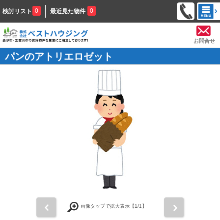
0
0
検討リスト
最近見た物件
お問合せ
パンのアトリエロゼット
前
次
画像タップで拡大表示【
1
/1】