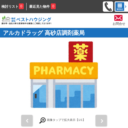
0
0
検討リスト
最近見た物件
お問合せ
アルカドラッグ 高砂店調剤薬局
前
次
画像タップで拡大表示【
1
/1】