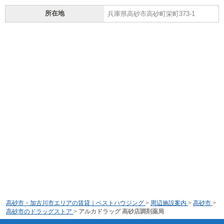
所在地
兵庫県高砂市高砂町栄町373-1
高砂市・加古川市エリアの賃貸｜ベストハウジング
>
周辺施設案内
>
高砂市
>
高砂市のドラッグストア
>
アルカドラッグ 高砂店調剤薬局