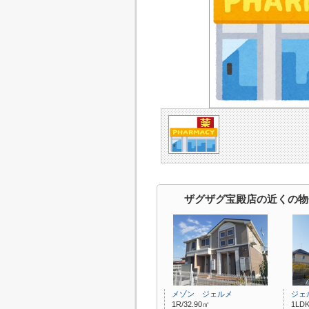
ザグザグ宝殿店の近くの物
メゾン ジェルメ
ジェ
1R/32.90㎡
1LDK