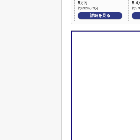
5
5.4
万円
約692m／9分
約57
詳細を見る