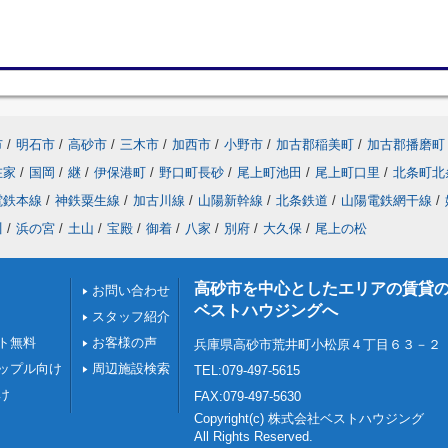
市
/
明石市
/
高砂市
/
三木市
/
加西市
/
小野市
/
加古郡稲美町
/
加古郡播磨町
在家
/
国岡
/
継
/
伊保港町
/
野口町長砂
/
尾上町池田
/
尾上町口里
/
北条町北
電鉄本線
/
神鉄粟生線
/
加古川線
/
山陽新幹線
/
北条鉄道
/
山陽電鉄網干線
/
川
/
浜の宮
/
土山
/
宝殿
/
御着
/
八家
/
別府
/
大久保
/
尾上の松
高砂市を中心としたエリアの賃貸
お問い合わせ
ベストハウジングへ
スタッフ紹介
ト無料
お客様の声
兵庫県高砂市荒井町小松原４丁目６３－２
ップル向け
周辺施設検索
TEL:079-497-5615
け
FAX:079-497-5630
Copyright(c) 株式会社ベストハウジング
All Rights Reserved.