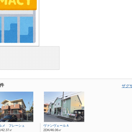
件
ザグ
ルメ フレーシュ
ヴァンヴェールＡ
/42.37㎡
2DK/46.06㎡