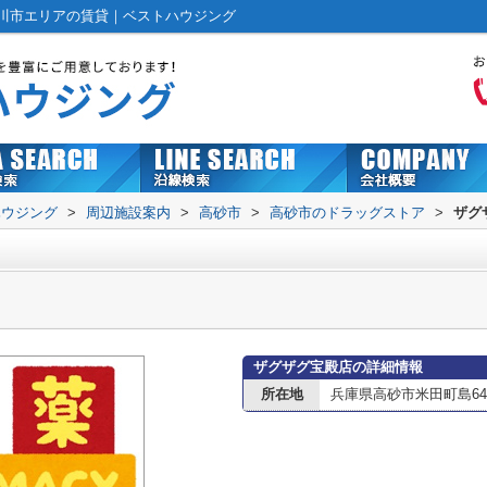
川市エリアの賃貸｜ベストハウジング
ハウジング
>
周辺施設案内
>
高砂市
>
高砂市のドラッグストア
>
ザグ
ザグザグ宝殿店の詳細情報
所在地
兵庫県高砂市米田町島64-