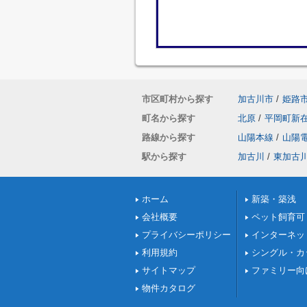
市区町村から探す
加古川市
/
姫路
町名から探す
北原
/
平岡町新
路線から探す
山陽本線
/
山陽
駅から探す
加古川
/
東加古
ホーム
新築・築浅
会社概要
ペット飼育可
プライバシーポリシー
インターネッ
利用規約
シングル・カ
サイトマップ
ファミリー向
物件カタログ