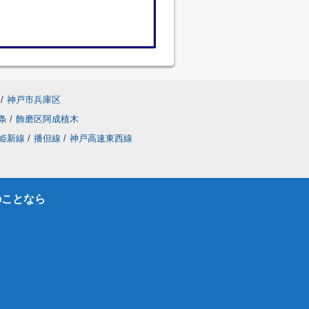
/
神戸市兵庫区
条
/
飾磨区阿成植木
姫新線
/
播但線
/
神戸高速東西線
のことなら