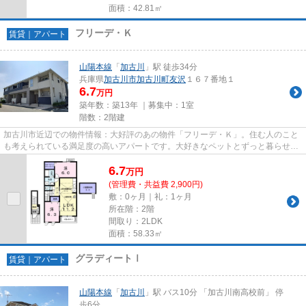
面積：42.81㎡
フリーデ・Ｋ
賃貸｜アパート
山陽本線
「
加古川
」駅 徒歩34分
兵庫県
加古川市
加古川町友沢
１６７番地１
6.7
万円
築年数：築13年 ｜募集中：
1室
階数：2階建
加古川市近辺での物件情報：大好評のあの物件「フリーデ・Ｋ」。住む人のこと
も考えられている満足度の高いアパートです。大好きなペットとずっと暮らせる
ペット対応の物件です。ベス...
6.7
万
円
(管理費・共益費 2,900円)
敷：0ヶ月｜礼：1ヶ月
所在階：2階
間取り：2LDK
面積：58.33㎡
グラディートⅠ
賃貸｜アパート
山陽本線
「
加古川
」駅 バス10分 「加古川南高校前」 停
歩6分