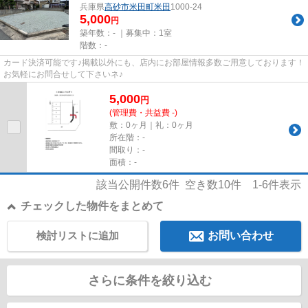
兵庫県
高砂市
米田町米田
1000-24
5,000
円
築年数：- ｜募集中：
1室
階数：-
カード決済可能です♪掲載以外にも、店内にお部屋情報多数ご用意しております！
お気軽にお問合せして下さいネ♪
5,000
円
(管理費・共益費 -)
敷：0ヶ月｜礼：0ヶ月
所在階：-
間取り：-
面積：-
該当公開件数
6
件 空き数
10
件
1-6
件表示
チェックした物件をまとめて
検討リストに追加
お問い合わせ
さらに条件を絞り込む