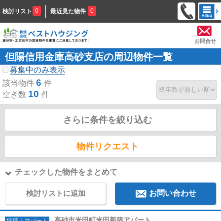
0
0
検討リスト
最近見た物件
お問合せ
但陽信用金庫高砂支店の周辺物件一覧
募集中のみ表示
6
該当物件
件
10
空き数
件
さらに条件を絞り込む
物件リクエスト
チェックした物件をまとめて
検討リストに追加
お問い合わせ
高砂市米田町米田新築アパート
賃貸｜アパート