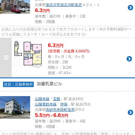
兵庫県
加古川市
加古川町友沢
４０１－１
6.3
万円
築年数：築21年 ｜募集中：
1室
階数：2階建
お気に入りのお部屋が見つかるまで全力でサポートします！仲介手数料減額サー
ビスも実施してまーす！カード決済も大丈夫ですヨ♪
6.3
万
円
(管理費・共益費 4,000円)
敷：0ヶ月｜礼：0ヶ月
所在階：2階
間取り：3LDK
面積：67.43㎡
加藤乳業ビル
賃貸｜店舗事務所
山陽本線
「
宝殿
」駅 徒歩16分
山陽電鉄本線
「
伊保
」駅 徒歩25分
兵庫県
高砂市
米田町塩市
370-2
5.5
6.6
万円～
万円
築年数：築39年 ｜募集中：
4室
階数：4階建
カード決済可能です♪掲載以外にも、店内にお部屋情報多数ご用意しております！