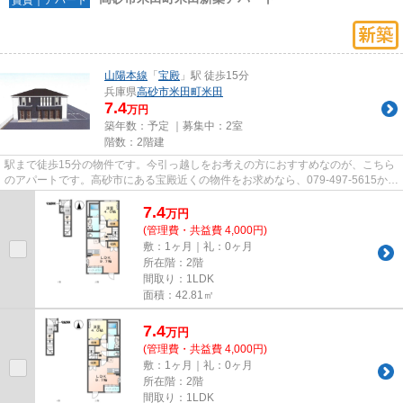
山陽本線
「
宝殿
」駅 徒歩15分
兵庫県
高砂市
米田町米田
7.4
万円
築年数：予定 ｜募集中：
2室
階数：2階建
駅まで徒歩15分の物件です。今引っ越しをお考えの方におすすめなのが、こちら
のアパートです。高砂市にある宝殿近くの物件をお求めなら、079-497-5615から
ベストハウジングまでご連絡...
7.4
万
円
(管理費・共益費 4,000円)
敷：1ヶ月｜礼：0ヶ月
所在階：2階
間取り：1LDK
面積：42.81㎡
7.4
万
円
(管理費・共益費 4,000円)
敷：1ヶ月｜礼：0ヶ月
所在階：2階
間取り：1LDK