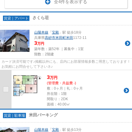
全4件を表示する
さくら荘
賃貸｜アパート
山陽本線
「
宝殿
」駅 徒歩18分
兵庫県
高砂市
米田町米田
1172-11
3
万円
築年数：築52年 ｜募集中：
1室
階数：2階建
カード決済可能です♪掲載以外にも、店内にお部屋情報多数ご用意しております！
お気軽にお問合せして下さいネ♪
3
万
円
(管理費・共益費 -)
敷：0ヶ月｜礼：0ヶ月
所在階：1階
間取り：2DK
面積：40.00㎡
米田パーキング
賃貸｜駐車場
山陽本線
「
宝殿
」駅 徒歩13分