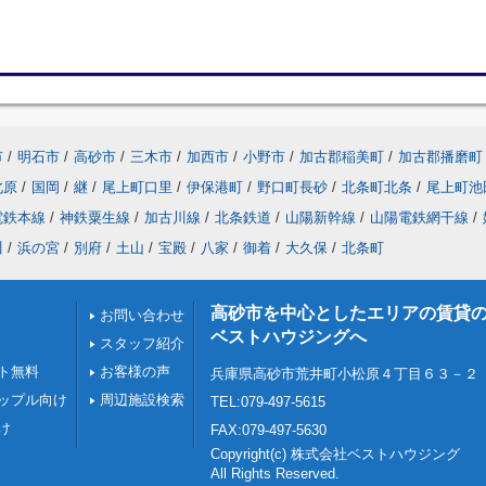
市
/
明石市
/
高砂市
/
三木市
/
加西市
/
小野市
/
加古郡稲美町
/
加古郡播磨町
北原
/
国岡
/
継
/
尾上町口里
/
伊保港町
/
野口町長砂
/
北条町北条
/
尾上町池
電鉄本線
/
神鉄粟生線
/
加古川線
/
北条鉄道
/
山陽新幹線
/
山陽電鉄網干線
/
川
/
浜の宮
/
別府
/
土山
/
宝殿
/
八家
/
御着
/
大久保
/
北条町
高砂市を中心としたエリアの賃貸
お問い合わせ
ベストハウジングへ
スタッフ紹介
ト無料
お客様の声
兵庫県高砂市荒井町小松原４丁目６３－２
ップル向け
周辺施設検索
TEL:079-497-5615
け
FAX:079-497-5630
Copyright(c) 株式会社ベストハウジング
All Rights Reserved.