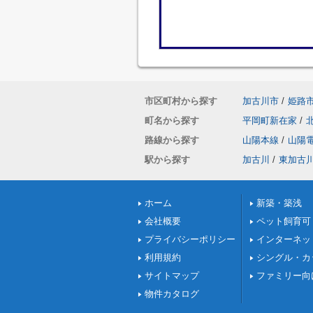
市区町村から探す
加古川市
/
姫路
町名から探す
平岡町新在家
/
路線から探す
山陽本線
/
山陽
駅から探す
加古川
/
東加古
ホーム
新築・築浅
会社概要
ペット飼育可
プライバシーポリシー
インターネッ
利用規約
シングル・カ
サイトマップ
ファミリー向
物件カタログ