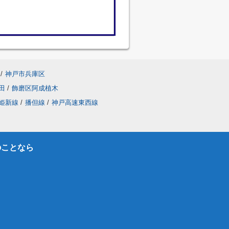
/
神戸市兵庫区
田
/
飾磨区阿成植木
姫新線
/
播但線
/
神戸高速東西線
のことなら