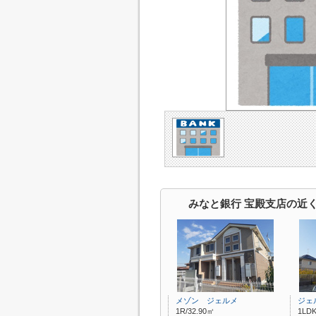
みなと銀行 宝殿支店の近
メゾン ジェルメ
ジェ
1R/32.90㎡
1LDK