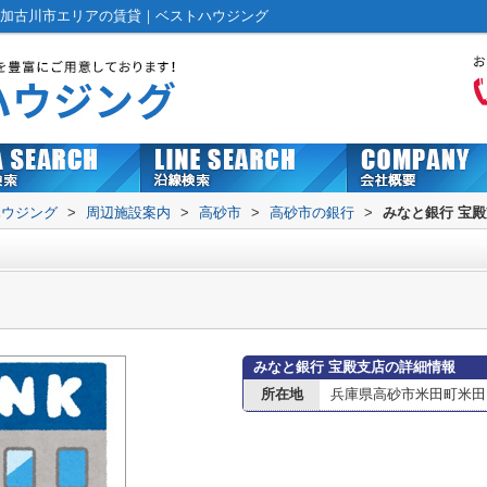
・加古川市エリアの賃貸｜ベストハウジング
ハウジング
>
周辺施設案内
>
高砂市
>
高砂市の銀行
>
みなと銀行 宝
みなと銀行 宝殿支店の詳細情報
所在地
兵庫県高砂市米田町米田13