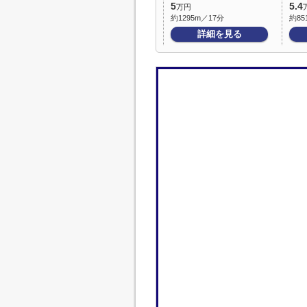
5
5.4
万円
約1295m／17分
約85
詳細を見る