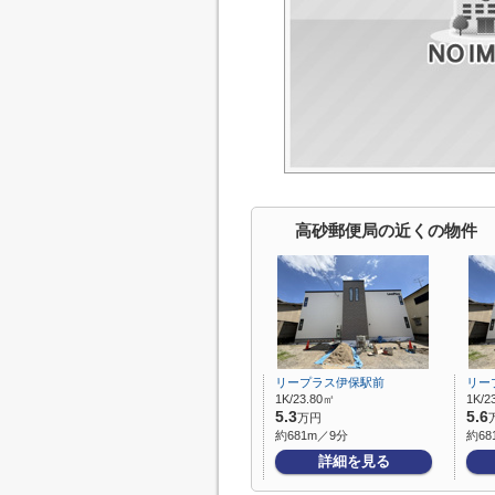
高砂郵便局の近くの物件
リープラス伊保駅前
リー
1K/23.80㎡
1K/2
5.3
5.6
万円
約681m／9分
約68
詳細を見る