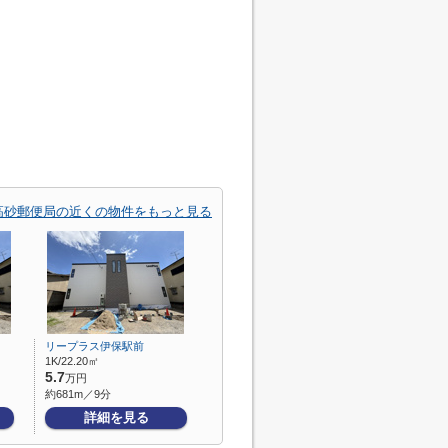
高砂郵便局の近くの物件をもっと見る
リープラス伊保駅前
1K/22.20㎡
5.7
万円
約681m／9分
詳細を見る