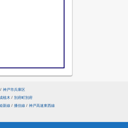
/
神戸市兵庫区
成植木
/
別府町別府
姫新線
/
播但線
/
神戸高速東西線