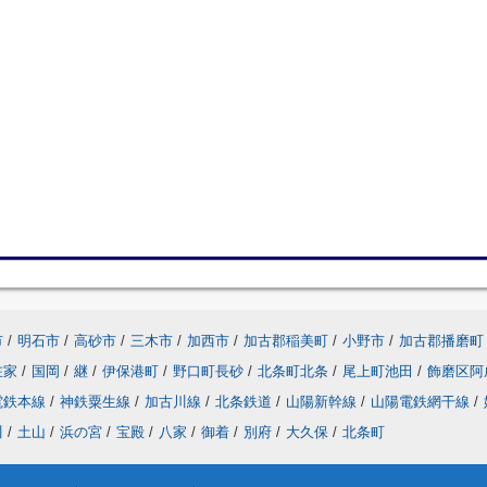
市
/
明石市
/
高砂市
/
三木市
/
加西市
/
加古郡稲美町
/
小野市
/
加古郡播磨町
在家
/
国岡
/
継
/
伊保港町
/
野口町長砂
/
北条町北条
/
尾上町池田
/
飾磨区阿
電鉄本線
/
神鉄粟生線
/
加古川線
/
北条鉄道
/
山陽新幹線
/
山陽電鉄網干線
/
川
/
土山
/
浜の宮
/
宝殿
/
八家
/
御着
/
別府
/
大久保
/
北条町