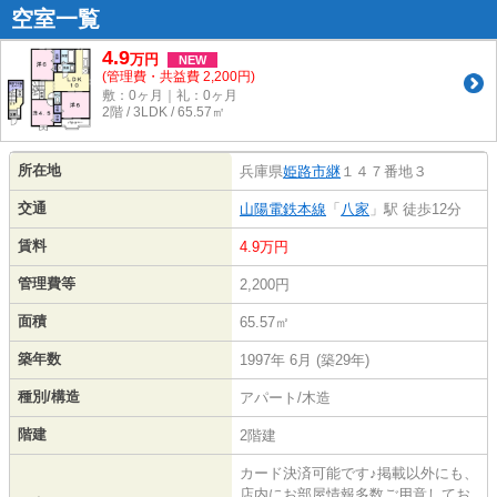
空室一覧
4.9
万
円
NEW
(管理費・共益費 2,200円)
敷：0ヶ月｜礼：0ヶ月
2階 / 3LDK / 65.57㎡
所在地
兵庫県
姫路市
継
１４７番地３
交通
山陽電鉄本線
「
八家
」駅 徒歩12分
賃料
4.9万円
管理費等
2,200円
面積
65.57㎡
築年数
1997年 6月 (築29年)
種別/構造
アパート/木造
階建
2階建
カード決済可能です♪掲載以外にも、
店内にお部屋情報多数ご用意してお