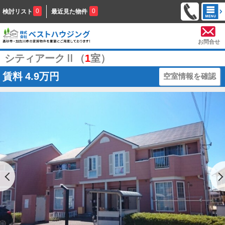
0
0
検討リスト
最近見た物件
お問合せ
シティアークⅡ（
1
室）
賃料
4.9万円
空室情報を確認