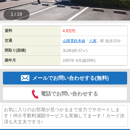
1 / 19
賃料
4.9万円
交通
山陽電鉄本線
「
八家
」駅 徒歩12分
間取り(面積)
3LDK(65.57㎡)
築年月
1997年 6月(築29年)
メールでお問い合わせする(無料)
電話でお問い合わせする
お気に入りのお部屋が見つかるまで全力でサポートしま
す！仲介手数料減額サービスも実施してまーす！カード決
済も大丈夫ですヨ♪