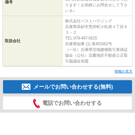
備考
ります！お気軽にお問合せして下さ
いネ♪
株式会社ベストハウジング
兵庫県高砂市荒井町小松原４丁目６
３－２
TEL:079-497-5615
取扱会社
兵庫県知事 (1) 第401662号
（一社）兵庫県宅地建物取引業保証
協会（公社）近畿地区不動産公正取
引協議会加盟
情報の見方
メールでお問い合わせする(無料)
電話でお問い合わせする