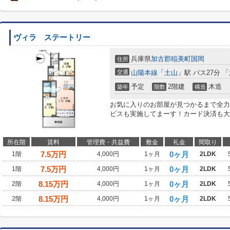
ヴィラ ステートリー
兵庫県
加古郡稲美町
国岡
住所
交通
山陽本線
「
土山
」駅 バス27分 
予定
2階建
木造
築年
階数
構造
お気に入りのお部屋が見つかるまで全力
ビスも実施してまーす！カード決済も大
所在階
賃料
管理費・共益費
敷金
礼金
間取り
7.5
万円
0ヶ月
1階
4,000円
1ヶ月
2LDK
7.5
万円
0ヶ月
1階
4,000円
1ヶ月
2LDK
8.15
万円
0ヶ月
2階
4,000円
1ヶ月
2LDK
8.15
万円
0ヶ月
2階
4,000円
1ヶ月
2LDK