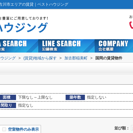
古川市エリアの賃貸｜ベストハウジング
ハウジング
>
(賃貸)地域から探す
>
加古郡稲美町
>
国岡の賃貸物件
面積
下限なし～上限なし
築年数
指定しない
間取り
指定なし
並び順：
空室物件のみ表示