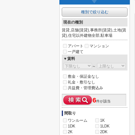
種別で絞り込む
現在の種別
賃貸,店舗(賃貸),事務所(賃貸),土地(賃
貸),住宅以外建物全部,駐車場
アパート
マンション
一戸建て
▼賃料
～
敷金・保証金なし
礼金・敷引なし
共益費・管理費込み
6
件が該当
間取り
ワンルーム
1K
1DK
1LDK
2K
2DK