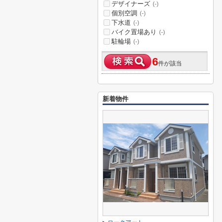
デザイナーズ
(-)
個別空調
(-)
下水道
(-)
バイク置場あり
(-)
駐輪場
(-)
6
件が該当
新着物件