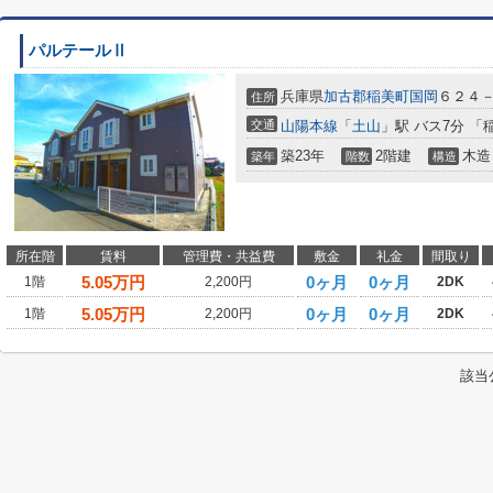
パルテールⅡ
兵庫県
加古郡稲美町
国岡
６２４
住所
交通
山陽本線
「
土山
」駅 バス7分 「
築23年
2階建
木造
築年
階数
構造
所在階
賃料
管理費・共益費
敷金
礼金
間取り
5.05
万円
0ヶ月
0ヶ月
1階
2,200円
2DK
5.05
万円
0ヶ月
0ヶ月
1階
2,200円
2DK
該当