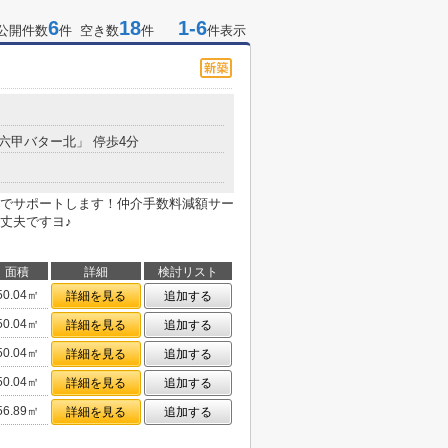
6
18
1-6
公開件数
件 空き数
件
件表示
「六甲バター北」 停歩4分
でサポートします！仲介手数料減額サー
丈夫ですヨ♪
面積
詳細
検討リスト
50.04㎡
詳細を見る
追加する
50.04㎡
詳細を見る
追加する
50.04㎡
詳細を見る
追加する
50.04㎡
詳細を見る
追加する
56.89㎡
詳細を見る
追加する