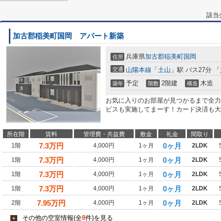
該当
加古郡稲美町国岡 アパート新築
兵庫県
加古郡稲美町
国岡
住所
交通
山陽本線
「
土山
」駅 バス27分 
予定
2階建
木造
築年
階数
構造
お気に入りのお部屋が見つかるまで全力
ビスも実施してまーす！カード決済も大
所在階
賃料
管理費・共益費
敷金
礼金
間取り
7.3
万円
0ヶ月
1階
4,000円
1ヶ月
2LDK
7.3
万円
0ヶ月
1階
4,000円
1ヶ月
2LDK
7.3
万円
0ヶ月
1階
4,000円
1ヶ月
2LDK
7.3
万円
0ヶ月
1階
4,000円
1ヶ月
2LDK
7.95
万円
0ヶ月
2階
4,000円
1ヶ月
2LDK
その他の空室情報(全
8
件)を見る
+