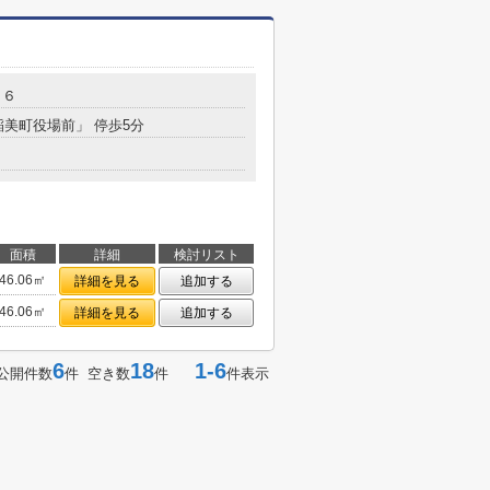
－６
稲美町役場前」 停歩5分
面積
詳細
検討リスト
46.06㎡
詳細を見る
追加する
46.06㎡
詳細を見る
追加する
6
18
1-6
公開件数
件 空き数
件
件表示