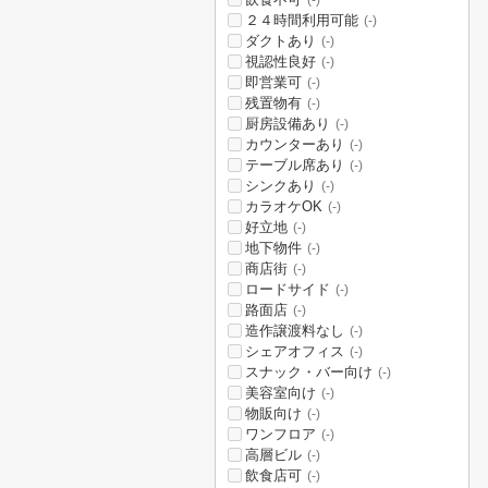
(-)
２４時間利用可能
(-)
ダクトあり
(-)
視認性良好
(-)
即営業可
(-)
残置物有
(-)
厨房設備あり
(-)
カウンターあり
(-)
テーブル席あり
(-)
シンクあり
(-)
カラオケOK
(-)
好立地
(-)
地下物件
(-)
商店街
(-)
ロードサイド
(-)
路面店
(-)
造作譲渡料なし
(-)
シェアオフィス
(-)
スナック・バー向け
(-)
美容室向け
(-)
物販向け
(-)
ワンフロア
(-)
高層ビル
(-)
飲食店可
(-)