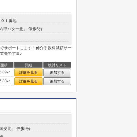
４０１番地
「六甲バター北」 停歩6分
でサポートします！仲介手数料減額サー
丈夫ですヨ♪
面積
詳細
検討リスト
5.89㎡
詳細を見る
追加する
5.89㎡
詳細を見る
追加する
「国安北」 停歩9分
造