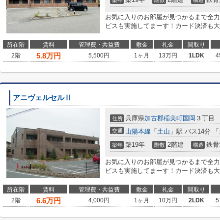
築年
階数
構造
お気に入りのお部屋が見つかるまで全力
ビスも実施してまーす！カード決済も大
所在階
賃料
管理費・共益費
敷金
礼金
間取り
5.8
万円
2階
5,500円
1ヶ月
13万円
1LDK
4
アニヴェルセルⅡ
兵庫県
加古郡稲美町
国岡
３丁目
住所
交通
山陽本線
「
土山
」駅 バス14分 
築19年
2階建
鉄骨
築年
階数
構造
お気に入りのお部屋が見つかるまで全力
ビスも実施してまーす！カード決済も大
所在階
賃料
管理費・共益費
敷金
礼金
間取り
6.6
万円
2階
4,000円
1ヶ月
10万円
2LDK
5