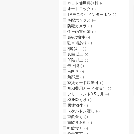
ネット使用料無料
(-)
オートロック
(-)
TVモニタ付インターホン
(-)
宅配ボックス
(-)
防犯カメラ
(-)
住戸内覧可能
(-)
1階の物件
(-)
駐車場あり
(-)
2階以上
(-)
10階以上
(-)
20階以上
(-)
最上階
(-)
南向き
(-)
角部屋
(-)
家賃カード決済可
(-)
初期費用カード決済可
(-)
フリーレント0.5ヵ月
(-)
SOHO向け
(-)
居抜物件
(-)
スケルトン渡し
(-)
重飲食可
(-)
重飲食不可
(-)
軽飲食可
(-)
飲食不可