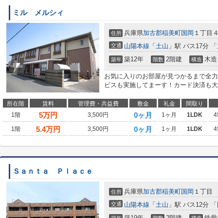
ミル メルシィ
兵庫県
加古郡稲美町
国岡
１丁目
住所
交通
山陽本線
「
土山
」駅 バス17分 
築12年
2階建
木造
築年
階数
構造
お気に入りのお部屋が見つかるまで全力
ビスも実施してまーす！カード決済も大
所在階
賃料
管理費・共益費
敷金
礼金
間取り
5
万円
0ヶ月
1階
3,500円
1ヶ月
1LDK
4
5.4
万円
0ヶ月
1階
3,500円
1ヶ月
1LDK
4
Ｓａｎｔａ Ｐｌａｃｅ
兵庫県
加古郡稲美町
国岡
１丁目
住所
交通
山陽本線
「
土山
」駅 バス12分 
築19年
2階建
鉄骨