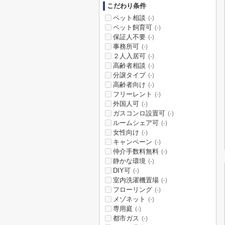
こだわり条件
ペット相談
(-)
ペット飼育可
(-)
保証人不要
(-)
事務所可
(-)
２人入居可
(-)
高齢者相談
(-)
分譲タイプ
(-)
高齢者向け
(-)
フリーレント
(-)
外国人可
(-)
ガスコンロ設置可
(-)
ルームシェア可
(-)
女性向け
(-)
キャンペーン
(-)
仲介手数料無料
(-)
静かな環境
(-)
DIY可
(-)
室内洗濯機置場
(-)
フローリング
(-)
メゾネット
(-)
専用庭
(-)
都市ガス
(-)