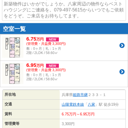
新築物件はいかがでしょうか。八家周辺の物件ならベスト
ハウジングにご連絡を。079-497-5615からいつでもご依頼
をどうぞ。ご来店をお待ちしてます。
空室一覧
6.75
万
円
NEW
(管理費・共益費 3,300円)
敷：0ヶ月｜礼：1ヶ月
2階 / 2LDK / 58.60㎡
6.95
万
円
NEW
(管理費・共益費 3,300円)
敷：0ヶ月｜礼：1ヶ月
2階 / 2LDK / 58.60㎡
所在地
兵庫県
姫路市
継
２３３－１
交通
山陽電鉄本線
「
八家
」駅 徒歩19分
賃料
6.75万円～6.95万円
管理費等
3,300円