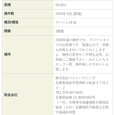
面積
58.60㎡
築年数
2026年 6月 (新築)
種別/構造
アパート/木造
階建
2階建
2026年築の物件です。アパートタイ
プのお部屋です。新築なので、外観
も内装もきれいでわくわくします
備考
よ。物件の見学やご不明な点等、お
気軽にご連絡下さい。わたしたちス
タッフ一同、物件探しのサポートを
致します。
株式会社ベストハウジング
兵庫県高砂市荒井町小松原４丁目６
３－２
TEL:079-497-5615
取扱会社
兵庫県知事 (1) 第401662号
（一社）兵庫県宅地建物取引業保証
協会（公社）近畿地区不動産公正取
引協議会加盟