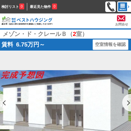
0
0
検討リスト
最近見た物件
お問合せ
メゾン・ド・クレールＢ（
2
室）
賃料
6.75
万円～
空室情報を確認