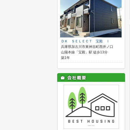
ＤＫ ＳＥＬＥＣＴ 宝殿 Ⅰ
兵庫県加古川市東神吉町西井ノ口
山陽本線「宝殿」駅 徒歩13分
築1年