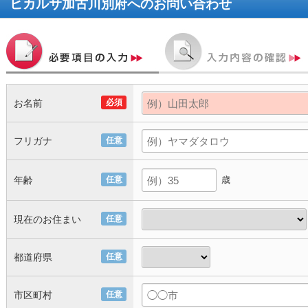
ヒカルサ加古川別府
へのお問い合わせ
お名前
必須
フリガナ
任意
年齢
任意
歳
現在のお住まい
任意
都道府県
任意
市区町村
任意