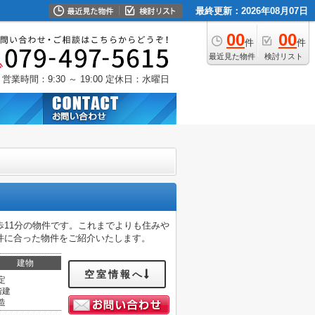
最終更新：2026年08月07日
00
00
件
件
最近見た物件
検討リスト
営業時間：9:30 ～ 19:00
定休日：水曜日
11分の物件です。これまでよりも住みや
件に合った物件をご紹介いたします。
建物
空室情報へ
定
階建
造