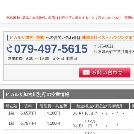
※地図上に表示される物件の位置は付近住所に所在することを表すものであり、実際
ヒカルサ加古川別府
へのお問い合わせは
株式会社ベストハウジングま
079-497-5615
〒676-0011
兵庫県高砂市荒井町小
9:30 ～ 19:00 定休日:水曜日
ヒカルサ加古川別府
の空室情報
所在階
賃料
管理費・共益費
敷金/礼金/保証金/償却/敷引
1階
6.65万円
4,100円
/
/
/
/
0ヶ月
10万円
-
-
-
10.2万
1階
6.75万円
4,100円
/
/
/
/
0ヶ月
円
-
-
-
10.2万