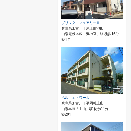
ブリック フェアリーⅢ
兵庫県加古川市尾上町池田
山陽電鉄本線「浜の宮」駅 徒歩16分
築4年
ベル エトワール
兵庫県加古川市平岡町土山
山陽本線「土山」駅 徒歩11分
築29年