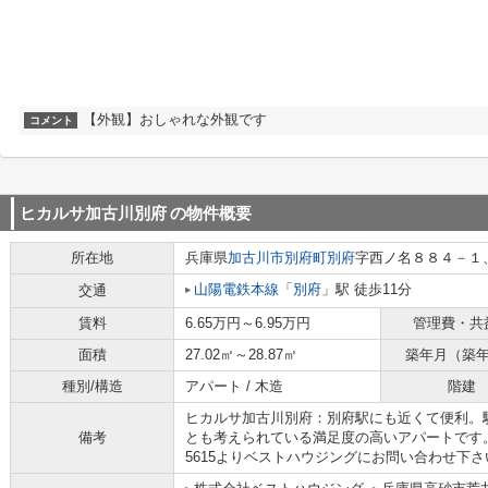
【外観】おしゃれな外観です
コメント
ヒカルサ加古川別府
の物件概要
所在地
兵庫県
加古川市
別府町別府
字西ノ名８８４－１
山陽電鉄本線
「
別府
」駅 徒歩11分
交通
賃料
6.65万円～6.95万円
管理費・共
面積
27.02㎡～28.87㎡
築年月（築
種別/構造
アパート / 木造
階建
ヒカルサ加古川別府：別府駅にも近くて便利。
備考
とも考えられている満足度の高いアパートです。別
5615よりベストハウジングにお問い合わせ下さ