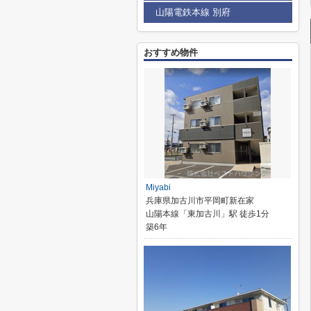
山陽電鉄本線 別府
おすすめ物件
Miyabi
兵庫県加古川市平岡町新在家
山陽本線「東加古川」駅 徒歩1分
築6年