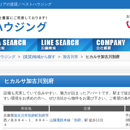
リアの賃貸／ベストハウジング
ハウジング
>
(賃貸)地域から探す
>
加古川市
>
ヒカルサ加古川別府
ヒカルサ加古川別府
設備も充実していて住みやすい、魅力が詰まったアパートです。駅まで徒歩
すい環境をお求めの方へ。ぜひ当社から物件をお選び下さい。ご希望の条
所在地
交通
兵庫県
加古川市
別府町別府
字
予
西ノ名８８４－１、８８４－
山陽電鉄本線
「
別府
」駅 徒歩11分
3
４
木