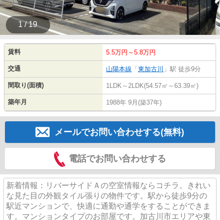
1 / 19
賃料
5.5万円～5.8万円
交通
山陽本線
「
東加古川
」駅 徒歩9分
間取り(面積)
1LDK～2LDK(54.57㎡～63.39㎡)
築年月
1988年 9月(築37年)
メールでお問い合わせする(無料)
電話でお問い合わせする
新着情報：リバーサイドＡの空室情報ならコチラ。きれい
な見た目の外観タイル張りの物件です。駅から徒歩9分の
駅近マンションで、快適に通勤や通学をすることができま
す。マンションタイプのお部屋です。加古川市エリアや東