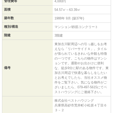
管理費等
4,000円
面積
54.57㎡～63.39㎡
築年数
1988年 9月 (築37年)
種別/構造
マンション/鉄筋コンクリート
階建
3階建
東加古川駅周辺への引っ越しをお考
えなら「リバーサイドＡ」。タイル
が張られているきれいな外観も特徴
の一つです。こちらの物件はマンシ
ョンです。通勤やお出かけに便利
備考
な、徒歩9分に駅のある物件です。東
加古川周辺で快適な暮らしをしたい
とお考えでしたら、当社オススメ物
件をご覧下さい。気になる物件がご
ざいましたら、079-497-5615にてベ
ストハウジングにご連絡下さい。
株式会社ベストハウジング
兵庫県高砂市荒井町小松原４丁目６
３－２