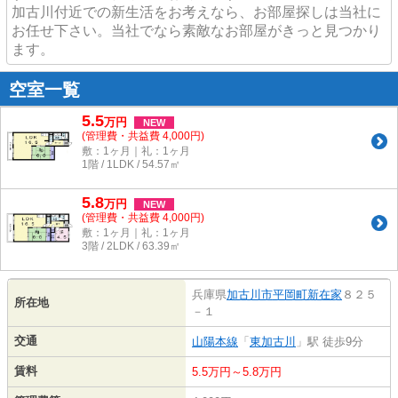
加古川付近での新生活をお考えなら、お部屋探しは当社に
お任せ下さい。当社でなら素敵なお部屋がきっと見つかり
ます。
空室一覧
5.5
万
円
NEW
(管理費・共益費 4,000円)
敷：1ヶ月｜礼：1ヶ月
1階 / 1LDK / 54.57㎡
5.8
万
円
NEW
(管理費・共益費 4,000円)
敷：1ヶ月｜礼：1ヶ月
3階 / 2LDK / 63.39㎡
兵庫県
加古川市
平岡町新在家
８２５
所在地
－１
交通
山陽本線
「
東加古川
」駅 徒歩9分
賃料
5.5万円～5.8万円