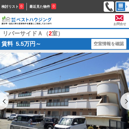
0
0
検討リスト
最近見た物件
お問合せ
リバーサイドＡ（
2
室）
賃料
5.5
万円～
空室情報を確認