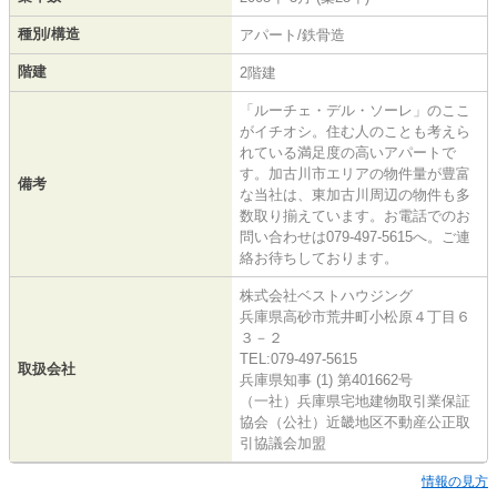
種別/構造
アパート/鉄骨造
階建
2階建
「ルーチェ・デル・ソーレ」のここ
がイチオシ。住む人のことも考えら
れている満足度の高いアパートで
す。加古川市エリアの物件量が豊富
備考
な当社は、東加古川周辺の物件も多
数取り揃えています。お電話でのお
問い合わせは079-497-5615へ。ご連
絡お待ちしております。
株式会社ベストハウジング
兵庫県高砂市荒井町小松原４丁目６
３－２
TEL:079-497-5615
取扱会社
兵庫県知事 (1) 第401662号
（一社）兵庫県宅地建物取引業保証
協会（公社）近畿地区不動産公正取
引協議会加盟
情報の見方