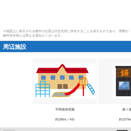
※地図上に表示される物件の位置は付近住所に所在することを表すものであり、実際の
物件所在地とは異なる場合がございます。
周辺施設
平岡南保育園
唐々
約286m／4分
約1079