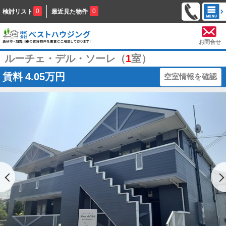
0
0
検討リスト
最近見た物件
お問合せ
ルーチェ・デル・ソーレ（
1
室）
賃料
4.05万円
空室情報を確認