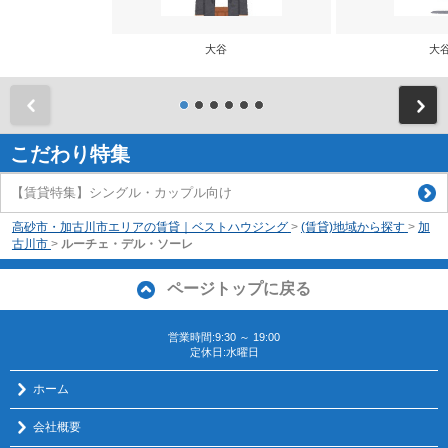
大谷
大
前
こだわり特集
【賃貸特集】シングル・カップル向け
高砂市・加古川市エリアの賃貸｜ベストハウジング
>
(賃貸)地域から探す
>
加
古川市
>
ルーチェ・デル・ソーレ
ページトップに戻る
営業時間:9:30 ～ 19:00
定休日:水曜日
ホーム
会社概要