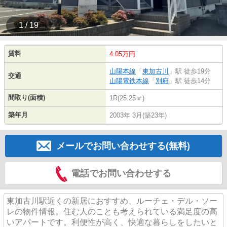
1 / 19
賃料
4.05万円
山陽本線
「
東加古川
」駅 徒歩19分
交通
山陽電鉄本線
「
別府
」駅 徒歩14分
間取り(面積)
1R(25.25㎡)
築年月
2003年 3月(築23年)
メールでお問い合わせする(無料)
電話でお問い合わせする
東加古川駅近くの新居におすすめ、ルーチェ・デル・ソー
レの物件情報。住む人のことも考えられている満足度の高
いアパートです。利便性が高く、快適な暮らしをしたいと