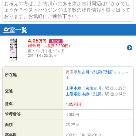
お考えの方は、加古川市にある東加古川周辺はいかがでし
ょうか？ベストハウジングは多数の物件情報を取り扱って
おります。お気軽にご連絡下さい。
空室一覧
4.05
万
円
NEW
(管理費・共益費 3,300円)
敷：1ヶ月｜礼：0ヶ月
2階 / 1R / 25.25㎡
兵庫県
加古川市
別府町別府
６６１－
所在地
１
山陽本線
「
東加古川
」駅 徒歩19分
交通
山陽電鉄本線
「
別府
」駅 徒歩14分
賃料
4.05万円
管理費等
3,300円
面積
25.25㎡
築年数
2003年 3月 (築23年)