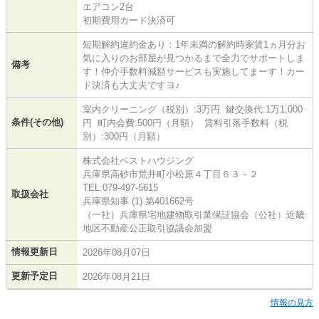
エアコン2台
初期費用カード決済可
短期解約違約金あり：1年未満の解約時家賃1ヵ月分お
気に入りのお部屋が見つかるまで全力でサポートしま
備考
す！仲介手数料減額サービスも実施してまーす！カー
ド決済も大丈夫ですヨ♪
室内クリーニング（税別）:3万円 鍵交換代:1万1,000
条件(その他)
円 町内会費:500円（月額） 賃料引落手数料（税
別）:300円（月額）
株式会社ベストハウジング
兵庫県高砂市荒井町小松原４丁目６３－２
TEL:079-497-5615
取扱会社
兵庫県知事 (1) 第401662号
（一社）兵庫県宅地建物取引業保証協会（公社）近畿
地区不動産公正取引協議会加盟
情報更新日
2026年08月07日
更新予定日
2026年08月21日
情報の見方