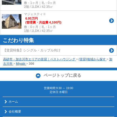
敷：1ヶ月｜礼：0ヶ月
2階 / 1LDK / 42.35㎡
マジェスティⅡ
6.95
万
円
(管理費・共益費 4,100円)
敷：0ヶ月｜礼：1ヶ月
1階 / 1LDK / 42.35㎡
こだわり特集
【賃貸特集】シングル・カップル向け
高砂市・加古川市エリアの賃貸｜ベストハウジング
>
(賃貸)地域から探す
>
加
古川市
>
Miyabi
>
306
ページトップに戻る
営業時間:9:30 ～ 19:00
定休日:水曜日
ホーム
会社概要