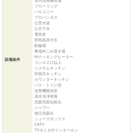
室内洗濯機置場
フローリング
バルコニー
プロパンガス
公営水道
公共下水
電気有
照明器具付き
駐輪場
敷地内ごみ置き場
IHクッキングヒーター
設備条件
コンロ２口以上
システムキッチン
対面式キッチン
カウンターキッチン
バス・トイレ別
追焚機能浴室
温水洗浄便座
洗髪洗面化粧台
シャワー
独立洗面台
シューズボックス
CATV
TVモニタ付インターホン