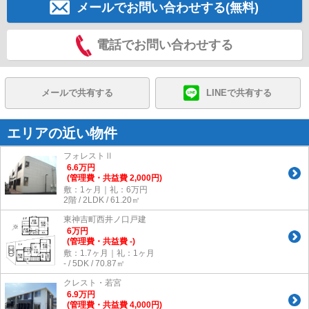
メールでお問い合わせする(無料)
電話でお問い合わせする
メールで共有する
LINEで共有する
エリアの近い物件
フォレストⅡ
6.6
万
円
(管理費・共益費 2,000円)
敷：1ヶ月｜礼：6万円
2階 / 2LDK / 61.20㎡
東神吉町西井ノ口戸建
6
万
円
(管理費・共益費 -)
敷：1.7ヶ月｜礼：1ヶ月
- / 5DK / 70.87㎡
クレスト・若宮
6.9
万
円
(管理費・共益費 4,000円)