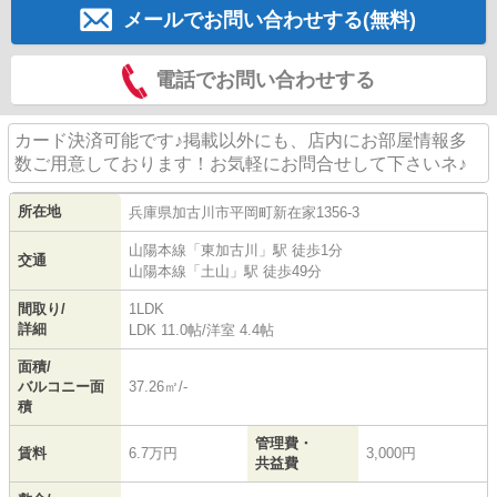
メールでお問い合わせする(無料)
電話でお問い合わせする
カード決済可能です♪掲載以外にも、店内にお部屋情報多
数ご用意しております！お気軽にお問合せして下さいネ♪
所在地
兵庫県
加古川市
平岡町新在家
1356-3
山陽本線
「
東加古川
」駅 徒歩1分
交通
山陽本線
「
土山
」駅 徒歩49分
間取り/
1LDK
詳細
LDK 11.0帖
/
洋室 4.4帖
面積/
バルコニー面
37.26㎡/-
積
管理費・
賃料
6.7万円
3,000円
共益費