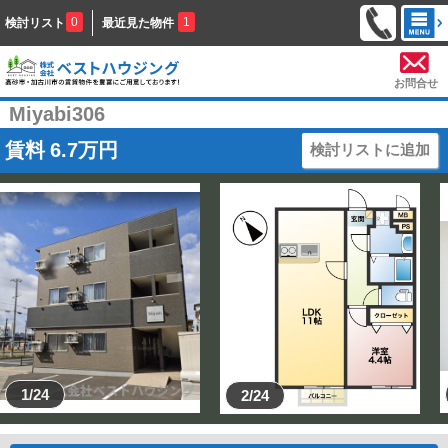
0
1
検討リスト
最近見た物件
お問合せ
Miyabi306
賃料
6.7
万円
検討リストに追加
1/24
2/24