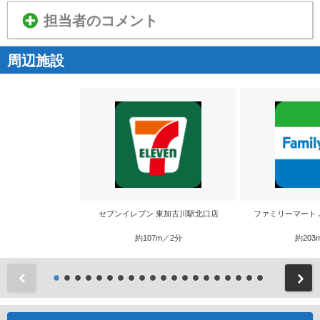
担当者のコメント
周辺施設
セブンイレブン 東加古川駅北口店
ファミリーマート 
約107m／2分
約203
前