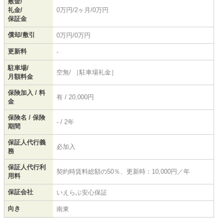
敷金/
礼金/
0万円/2ヶ月/0万円
保証金
償却/敷引
0万円/0万円
更新料
-
駐車場/
空無/ ［駐車場礼金］
月額料金
保険加入 / 料
有 / 20,000円
金
保険名 / 保険
- / 2年
期間
保証人代行義
必加入
務
保証人代行利
契約時賃料総額の50％、更新時：10,000円／年
用料
保証会社
いえらぶ安心保証
向き
南東