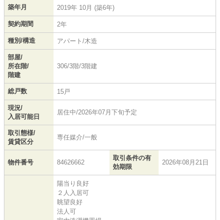
築年月
2019年 10月 (築6年)
契約期間
2年
種別/構造
アパート/木造
部屋/
所在階/
306/3階/3階建
階建
総戸数
15戸
現況/
居住中/2026年07月下旬予定
入居可能日
取引態様/
専任媒介/一般
賃貸区分
取引条件の有
物件番号
84626662
2026年08月21日
効期限
陽当り良好
２人入居可
眺望良好
法人可