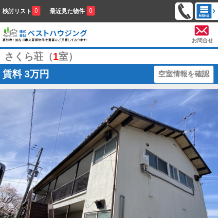
0
0
検討リスト
最近見た物件
お問合せ
さくら荘（
1
室）
賃料
3万円
空室情報を確認