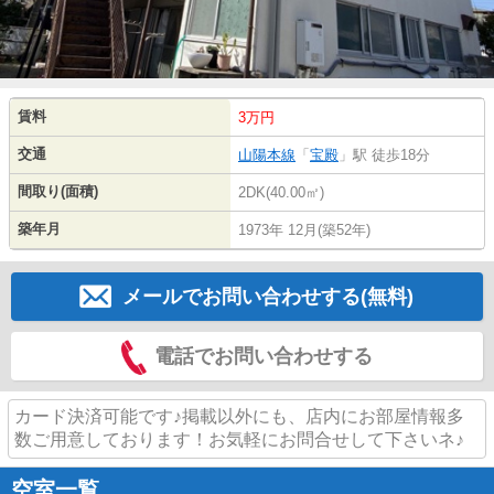
賃料
3万円
交通
山陽本線
「
宝殿
」駅 徒歩18分
間取り(面積)
2DK(40.00㎡)
築年月
1973年 12月(築52年)
メールでお問い合わせする(無料)
電話でお問い合わせする
カード決済可能です♪掲載以外にも、店内にお部屋情報多
数ご用意しております！お気軽にお問合せして下さいネ♪
空室一覧