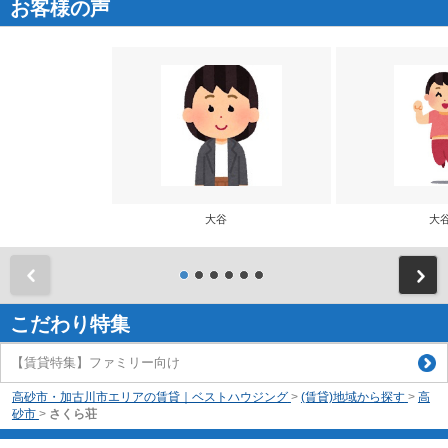
お客様の声
大谷
大
前
こだわり特集
【賃貸特集】ファミリー向け
高砂市・加古川市エリアの賃貸｜ベストハウジング
>
(賃貸)地域から探す
>
高
砂市
>
さくら荘