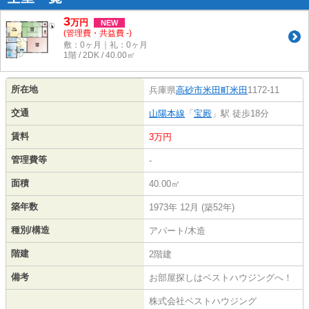
3
万
円
NEW
(管理費・共益費 -)
敷：0ヶ月｜礼：0ヶ月
1階 / 2DK / 40.00㎡
所在地
兵庫県
高砂市
米田町米田
1172-11
交通
山陽本線
「
宝殿
」駅 徒歩18分
賃料
3万円
管理費等
-
面積
40.00㎡
築年数
1973年 12月 (築52年)
種別/構造
アパート/木造
階建
2階建
備考
お部屋探しはベストハウジングへ！
株式会社ベストハウジング