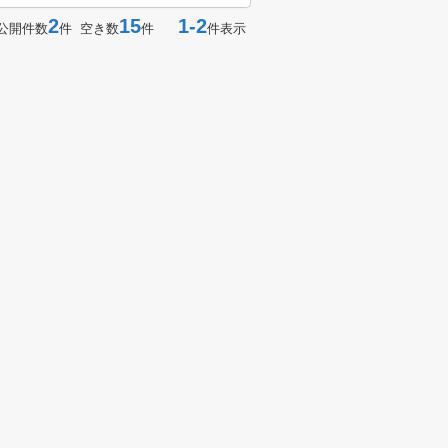
2
15
1-2
公開件数
件 空き数
件
件表示