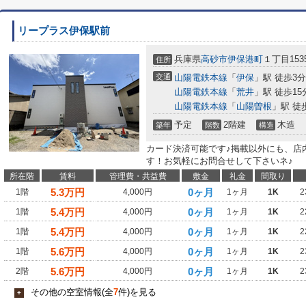
リープラス伊保駅前
兵庫県
高砂市
伊保港町
１丁目153
住所
交通
山陽電鉄本線
「
伊保
」駅 徒歩3分
山陽電鉄本線
「
荒井
」駅 徒歩15
山陽電鉄本線
「
山陽曽根
」駅 徒
予定
2階建
木造
築年
階数
構造
カード決済可能です♪掲載以外にも、店
す！お気軽にお問合せして下さいネ♪
所在階
賃料
管理費・共益費
敷金
礼金
間取り
5.3
万円
0ヶ月
1階
4,000円
1ヶ月
1K
2
5.4
万円
0ヶ月
1階
4,000円
1ヶ月
1K
2
5.4
万円
0ヶ月
1階
4,000円
1ヶ月
1K
2
5.6
万円
0ヶ月
1階
4,000円
1ヶ月
1K
2
5.6
万円
0ヶ月
2階
4,000円
1ヶ月
1K
2
その他の空室情報(全
7
件)を見る
+