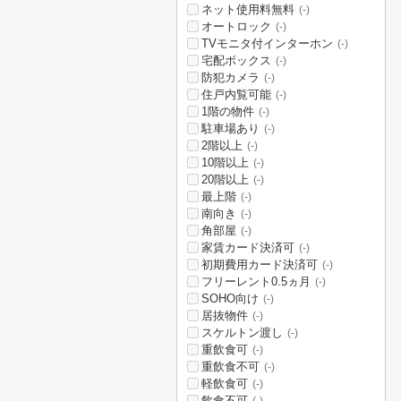
ネット使用料無料
(-)
オートロック
(-)
TVモニタ付インターホン
(-)
宅配ボックス
(-)
防犯カメラ
(-)
住戸内覧可能
(-)
1階の物件
(-)
駐車場あり
(-)
2階以上
(-)
10階以上
(-)
20階以上
(-)
最上階
(-)
南向き
(-)
角部屋
(-)
家賃カード決済可
(-)
初期費用カード決済可
(-)
フリーレント0.5ヵ月
(-)
SOHO向け
(-)
居抜物件
(-)
スケルトン渡し
(-)
重飲食可
(-)
重飲食不可
(-)
軽飲食可
(-)
飲食不可