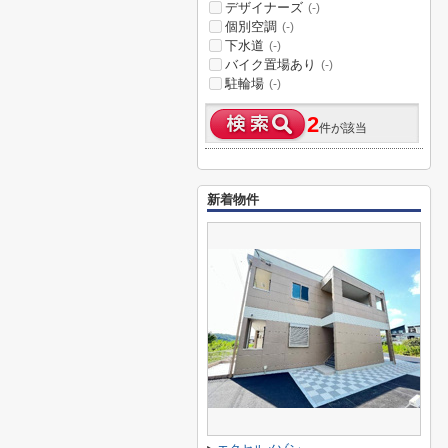
デザイナーズ
(-)
個別空調
(-)
下水道
(-)
バイク置場あり
(-)
駐輪場
(-)
2
件が該当
新着物件