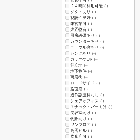
(-)
２４時間利用可能
(-)
ダクトあり
(-)
視認性良好
(-)
即営業可
(-)
残置物有
(-)
厨房設備あり
(-)
カウンターあり
(-)
テーブル席あり
(-)
シンクあり
(-)
カラオケOK
(-)
好立地
(-)
地下物件
(-)
商店街
(-)
ロードサイド
(-)
路面店
(-)
造作譲渡料なし
(-)
シェアオフィス
(-)
スナック・バー向け
(-)
美容室向け
(-)
物販向け
(-)
ワンフロア
(-)
高層ビル
(-)
飲食店可
(-)