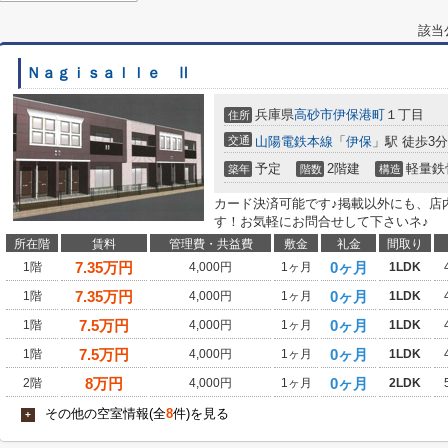
該当
Ｎａｇｉｓａｌｌｅ Ⅱ
兵庫県
高砂市
伊保港町
１丁目
住所
交通
山陽電鉄本線
「
伊保
」駅 徒歩3分
予定
2階建
軽量鉄
築年
階数
構造
カード決済可能です♪掲載以外にも、店
す！お気軽にお問合せして下さいネ♪
所在階
賃料
管理費・共益費
敷金
礼金
間取り
7.35
万円
0ヶ月
1階
4,000円
1ヶ月
1LDK
7.35
万円
0ヶ月
1階
4,000円
1ヶ月
1LDK
7.5
万円
0ヶ月
1階
4,000円
1ヶ月
1LDK
7.5
万円
0ヶ月
1階
4,000円
1ヶ月
1LDK
8
万円
0ヶ月
2階
4,000円
1ヶ月
2LDK
その他の空室情報(全
8
件)を見る
+