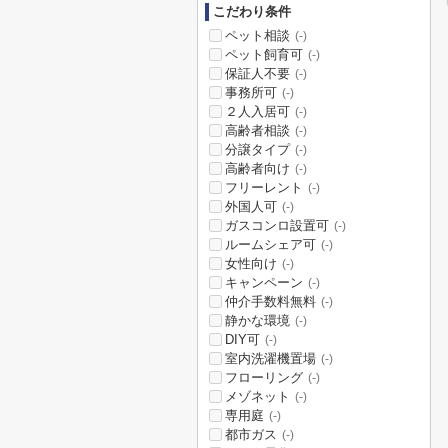
こだわり条件
ペット相談
(-)
ペット飼育可
(-)
保証人不要
(-)
事務所可
(-)
２人入居可
(-)
高齢者相談
(-)
分譲タイプ
(-)
高齢者向け
(-)
フリーレント
(-)
外国人可
(-)
ガスコンロ設置可
(-)
ルームシェア可
(-)
女性向け
(-)
キャンペーン
(-)
仲介手数料無料
(-)
静かな環境
(-)
DIY可
(-)
室内洗濯機置場
(-)
フローリング
(-)
メゾネット
(-)
専用庭
(-)
都市ガス
(-)