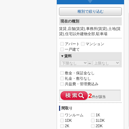
種別で絞り込む
現在の種別
賃貸,店舗(賃貸),事務所(賃貸),土地(賃
貸),住宅以外建物全部,駐車場
アパート
マンション
一戸建て
▼賃料
～
敷金・保証金なし
礼金・敷引なし
共益費・管理費込み
2
件が該当
間取り
ワンルーム
1K
1DK
1LDK
2K
2DK