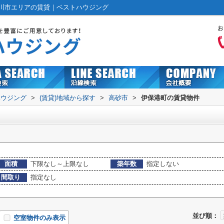
川市エリアの賃貸｜ベストハウジング
ハウジング
>
(賃貸)地域から探す
>
高砂市
>
伊保港町の賃貸物件
面積
下限なし～上限なし
築年数
指定しない
間取り
指定なし
並び順：
空室物件のみ表示