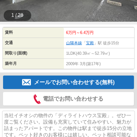
1 / 28
賃料
6万円～6.4万円
交通
山陽本線
「
宝殿
」駅 徒歩15分
間取り(面積)
1LDK(40.39㎡～52.79㎡)
築年月
2009年 3月(築17年)
メールでお問い合わせする(無料)
電話でお問い合わせする
当社イチオシの物件の「ディライトハウス宝殿」。ぜひ一
度ご覧ください。設備も充実していて住みやすい、魅力が
詰まったアパートです。この物件は駅まで徒歩15分の立地
です。ペット好きのお客様には嬉しい、ペット相談可能な