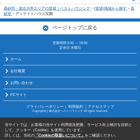
高砂市・加古川市エリアの賃貸｜ベストハウジング
>
(賃貸)地域から探す
>
高
砂市
>
ディライトハウス宝殿
ページトップに戻る
営業時間:9:30 ～ 19:00
定休日:水曜日
ホーム
会社概要
お問い合わせ
PCサイト
プライバシーポリシー
利用規約
｜アクセスマップ
｜
Copyright(c) 株式会社ベストハウジング All rights reserved.
当サイトでは、お客様の当サイト利用状況把握、サービス向上検討を目的と
して、クッキー（Cookie）を使用しています。
詳しくは、当社の
「Cookieの取扱いについて」
をご確認ください。