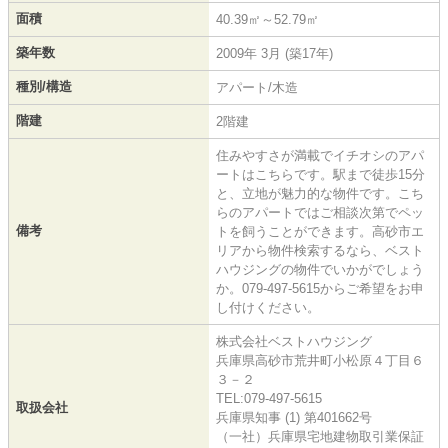
面積
40.39㎡～52.79㎡
築年数
2009年 3月 (築17年)
種別/構造
アパート/木造
階建
2階建
住みやすさが満載でイチオシのアパ
ートはこちらです。駅まで徒歩15分
と、立地が魅力的な物件です。こち
らのアパートではご相談次第でペッ
備考
トを飼うことができます。高砂市エ
リアから物件検索するなら、ベスト
ハウジングの物件でいかがでしょう
か。079-497-5615からご希望をお申
し付けください。
株式会社ベストハウジング
兵庫県高砂市荒井町小松原４丁目６
３－２
TEL:079-497-5615
取扱会社
兵庫県知事 (1) 第401662号
（一社）兵庫県宅地建物取引業保証