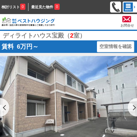
0
0
検討リスト
最近見た物件
お問合せ
ディライトハウス宝殿（
2
室）
賃料
6
万円～
空室情報を確認