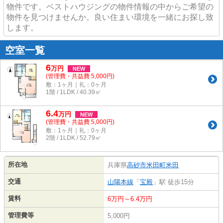
物件です。ベストハウジングの物件情報の中からご希望の
物件を見つけませんか。良い住まい環境を一緒にお探し致
します。
空室一覧
6
万
円
NEW
(管理費・共益費 5,000円)
敷：1ヶ月｜礼：0ヶ月
1階 / 1LDK / 40.39㎡
6.4
万
円
NEW
(管理費・共益費 5,000円)
敷：1ヶ月｜礼：0ヶ月
2階 / 1LDK / 52.79㎡
所在地
兵庫県
高砂市
米田町米田
交通
山陽本線
「
宝殿
」駅 徒歩15分
賃料
6万円～6.4万円
管理費等
5,000円