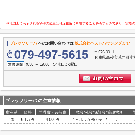
※地図上に表示される物件の位置は付近住所に所在することを表すものであり、実際
プレッソリーバ
へのお問い合わせは
株式会社ベストハウジングまで
079-497-5615
〒676-0011
兵庫県高砂市荒井町小
9:30 ～ 19:00 定休日:水曜日
プレッソリーバ
の空室情報
所在階
賃料
管理費・共益費
敷金/礼金/保証金/償却/敷引
1階
6.1万円
4,000円
/
/
/
/
1ヶ月
7万円
0ヶ月
-
-