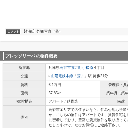
【外観】外観写真（昼）
コメント
プレッソリーバ
の物件概要
所在地
兵庫県
高砂市
荒井町小松原
４丁目
山陽電鉄本線
「
荒井
」駅 徒歩21分
交通
賃料
6.1万円
管理費・共
面積
57.85㎡
築年月（築
種別/構造
アパート / 鉄骨造
階建
高砂市エリアでの住まいなら、住み心地も快適
か。こちらの物件はアパートです。賃貸住宅を
備考
に密着しており、豊富な賃貸物件を取り扱って
たしますので、ぜひお気軽にご連絡下さい。