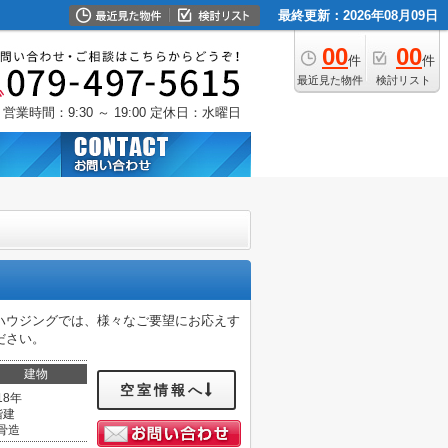
最終更新：2026年08月09日
00
00
件
件
最近見た物件
検討リスト
営業時間：9:30 ～ 19:00
定休日：水曜日
ハウジングでは、様々なご要望にお応えす
ださい。
建物
空室情報へ
18年
階建
骨造