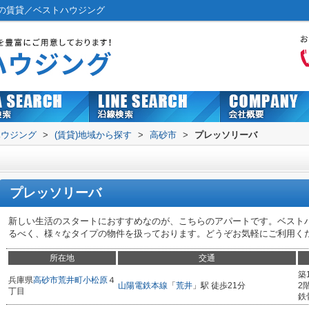
の賃貸／ベストハウジング
ハウジング
>
(賃貸)地域から探す
>
高砂市
>
プレッソリーバ
プレッソリーバ
新しい生活のスタートにおすすめなのが、こちらのアパートです。ベスト
るべく、様々なタイプの物件を扱っております。どうぞお気軽にご利用く
所在地
交通
築
兵庫県
高砂市
荒井町小松原
４
山陽電鉄本線
「
荒井
」駅 徒歩21分
2
丁目
鉄