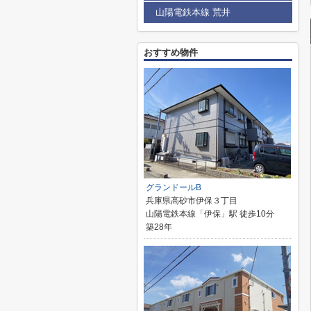
山陽電鉄本線 荒井
おすすめ物件
グランドールB
兵庫県高砂市伊保３丁目
山陽電鉄本線「伊保」駅 徒歩10分
築28年