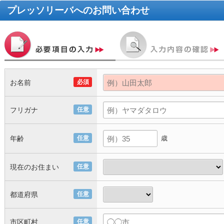
プレッソリーバ
へのお問い合わせ
お名前
必須
フリガナ
任意
年齢
任意
歳
現在のお住まい
任意
都道府県
任意
市区町村
任意