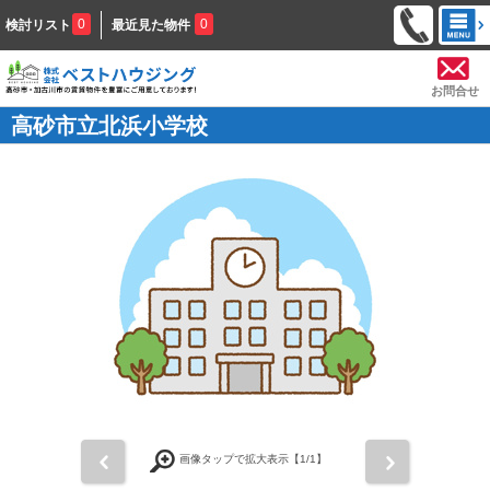
0
0
検討リスト
最近見た物件
お問合せ
高砂市立北浜小学校
前
次
画像タップで拡大表示【
1
/1】