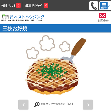
0
0
検討リスト
最近見た物件
お問合せ
三枝お好焼
前
次
画像タップで拡大表示【
1
/1】