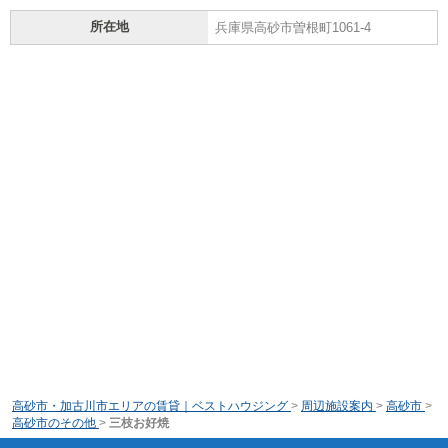
所在地
兵庫県高砂市曽根町1061-4
高砂市・加古川市エリアの賃貸｜ベストハウジング
>
周辺施設案内
>
高砂市
>
高砂市のその他
>
三枝お好焼