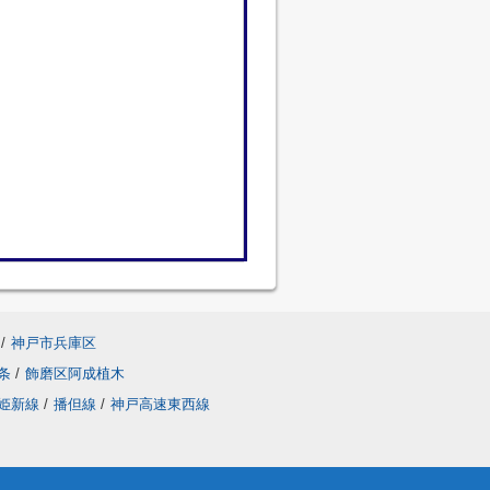
/
神戸市兵庫区
条
/
飾磨区阿成植木
姫新線
/
播但線
/
神戸高速東西線